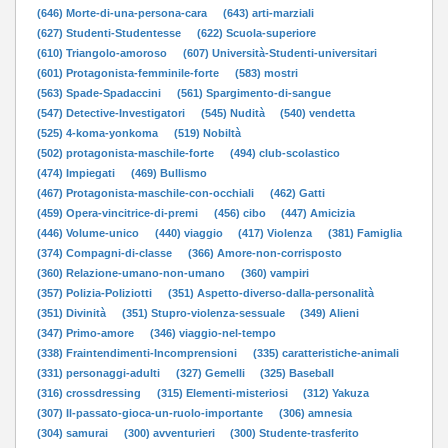
(646) Morte-di-una-persona-cara
(643) arti-marziali
(627) Studenti-Studentesse
(622) Scuola-superiore
(610) Triangolo-amoroso
(607) Università-Studenti-universitari
(601) Protagonista-femminile-forte
(583) mostri
(563) Spade-Spadaccini
(561) Spargimento-di-sangue
(547) Detective-Investigatori
(545) Nudità
(540) vendetta
(525) 4-koma-yonkoma
(519) Nobiltà
(502) protagonista-maschile-forte
(494) club-scolastico
(474) Impiegati
(469) Bullismo
(467) Protagonista-maschile-con-occhiali
(462) Gatti
(459) Opera-vincitrice-di-premi
(456) cibo
(447) Amicizia
(446) Volume-unico
(440) viaggio
(417) Violenza
(381) Famiglia
(374) Compagni-di-classe
(366) Amore-non-corrisposto
(360) Relazione-umano-non-umano
(360) vampiri
(357) Polizia-Poliziotti
(351) Aspetto-diverso-dalla-personalità
(351) Divinità
(351) Stupro-violenza-sessuale
(349) Alieni
(347) Primo-amore
(346) viaggio-nel-tempo
(338) Fraintendimenti-Incomprensioni
(335) caratteristiche-animali
(331) personaggi-adulti
(327) Gemelli
(325) Baseball
(316) crossdressing
(315) Elementi-misteriosi
(312) Yakuza
(307) Il-passato-gioca-un-ruolo-importante
(306) amnesia
(304) samurai
(300) avventurieri
(300) Studente-trasferito