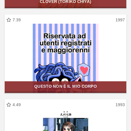
CLOVER (TORIKO CHIYA)
7.39
1997
QUESTO NON È IL MIO CORPO
4.49
1993