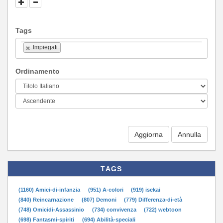
Tags
Impiegati
Ordinamento
Aggiorna
TAGS
(1160) Amici-di-infanzia
(951) A-colori
(919) isekai
(840) Reincarnazione
(807) Demoni
(779) Differenza-di-età
(748) Omicidi-Assassinio
(734) convivenza
(722) webtoon
(698) Fantasmi-spiriti
(694) Abilità-speciali