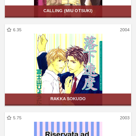
CALLING (MIU OTSUKI)
6.35
2004
RAKKA SOKUDO
5.75
2003