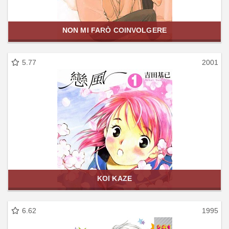
NON MI FARÒ COINVOLGERE
5.77
2001
KOI KAZE
6.62
1995