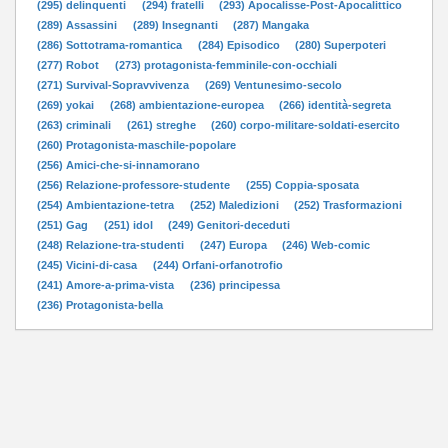
(295) delinquenti
(294) fratelli
(293) Apocalisse-Post-Apocalittico
(289) Assassini
(289) Insegnanti
(287) Mangaka
(286) Sottotrama-romantica
(284) Episodico
(280) Superpoteri
(277) Robot
(273) protagonista-femminile-con-occhiali
(271) Survival-Sopravvivenza
(269) Ventunesimo-secolo
(269) yokai
(268) ambientazione-europea
(266) identità-segreta
(263) criminali
(261) streghe
(260) corpo-militare-soldati-esercito
(260) Protagonista-maschile-popolare
(256) Amici-che-si-innamorano
(256) Relazione-professore-studente
(255) Coppia-sposata
(254) Ambientazione-tetra
(252) Maledizioni
(252) Trasformazioni
(251) Gag
(251) idol
(249) Genitori-deceduti
(248) Relazione-tra-studenti
(247) Europa
(246) Web-comic
(245) Vicini-di-casa
(244) Orfani-orfanotrofio
(241) Amore-a-prima-vista
(236) principessa
(236) Protagonista-bella