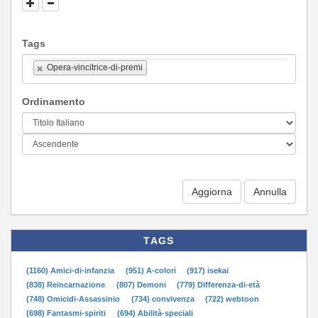
Tags
Opera-vincitrice-di-premi
Ordinamento
Aggiorna
TAGS
(1160) Amici-di-infanzia
(951) A-colori
(917) isekai
(838) Reincarnazione
(807) Demoni
(779) Differenza-di-età
(748) Omicidi-Assassinio
(734) convivenza
(722) webtoon
(698) Fantasmi-spiriti
(694) Abilità-speciali