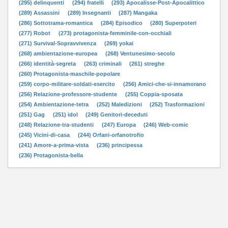
(295) delinquenti
(294) fratelli
(293) Apocalisse-Post-Apocalittico
(289) Assassini
(289) Insegnanti
(287) Mangaka
(286) Sottotrama-romantica
(284) Episodico
(280) Superpoteri
(277) Robot
(273) protagonista-femminile-con-occhiali
(271) Survival-Sopravvivenza
(269) yokai
(268) ambientazione-europea
(268) Ventunesimo-secolo
(266) identità-segreta
(263) criminali
(261) streghe
(260) Protagonista-maschile-popolare
(259) corpo-militare-soldati-esercito
(256) Amici-che-si-innamorano
(256) Relazione-professore-studente
(255) Coppia-sposata
(254) Ambientazione-tetra
(252) Maledizioni
(252) Trasformazioni
(251) Gag
(251) idol
(249) Genitori-deceduti
(248) Relazione-tra-studenti
(247) Europa
(246) Web-comic
(245) Vicini-di-casa
(244) Orfani-orfanotrofio
(241) Amore-a-prima-vista
(236) principessa
(236) Protagonista-bella