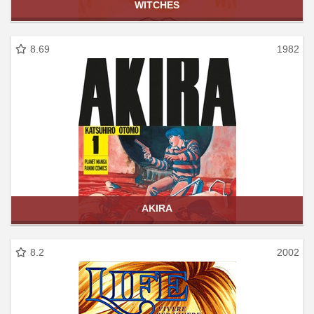
WITCHES
8.69
1982
AKIRA
8.2
2002