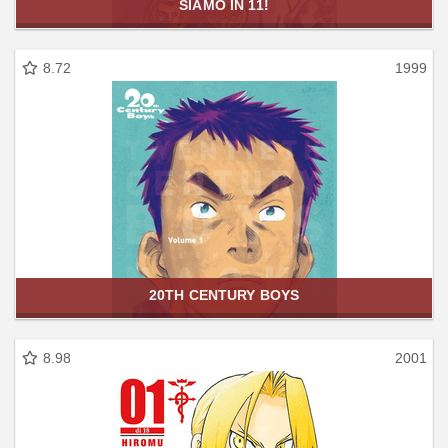
SIAMO IN 11!
8.72
1999
20TH CENTURY BOYS
8.98
2001