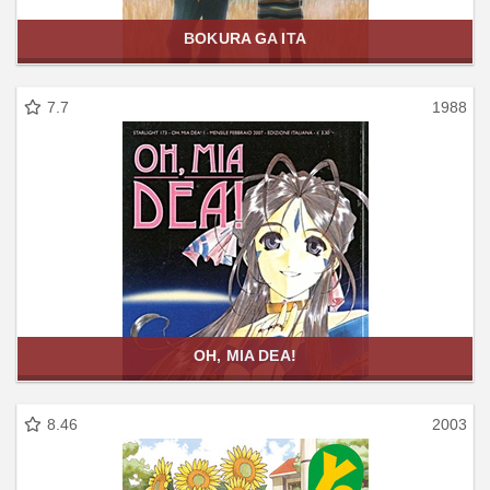
BOKURA GA ITA
7.7
1988
OH, MIA DEA!
8.46
2003