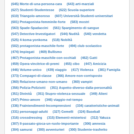
(645) Morte-di-una-persona-cara
(643) arti-marziali
(627) Studenti-Studentesse
(622) Scuola-superiore
(610) Triangolo-amoroso
(607) Università-Studenti-universitari
(601) Protagonista-femminile-forte
(583) mostri
(563) Spade-Spadaccini
(561) Spargimento-di-sangue
(547) Detective-Investigatori
(544) Nudità
(540) vendetta
(525) 4-koma-yonkoma
(518) Nobiltà
(502) protagonista-maschile-forte
(494) club-scolastico
(474) Impiegati
(469) Bullismo
(467) Protagonista-maschile-con-occhiali
(462) Gatti
(459) Opera-vincitrice-di-premi
(455) cibo
(447) Amicizia
(446) Volume-unico
(439) viaggio
(417) Violenza
(381) Famiglia
(373) Compagni-di-classe
(366) Amore-non-corrisposto
(360) Relazione-umano-non-umano
(360) vampiri
(356) Polizia-Poliziotti
(351) Aspetto-diverso-dalla-personalità
(351) Divinità
(351) Stupro-violenza-sessuale
(349) Alieni
(347) Primo-amore
(346) viaggio-nel-tempo
(336) Fraintendimenti-Incomprensioni
(334) caratteristiche-animali
(331) personaggi-adulti
(327) Gemelli
(324) Baseball
(316) crossdressing
(315) Elementi-misteriosi
(312) Yakuza
(307) Il-passato-gioca-un-ruolo-importante
(306) amnesia
(304) samurai
(300) avventurieri
(300) Studente-trasferito