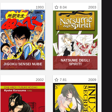
1993
8.04
2003
NATSUME DEGLI
JIGOKU SENSEI NUBE
SPIRITI
2002
7.81
2009