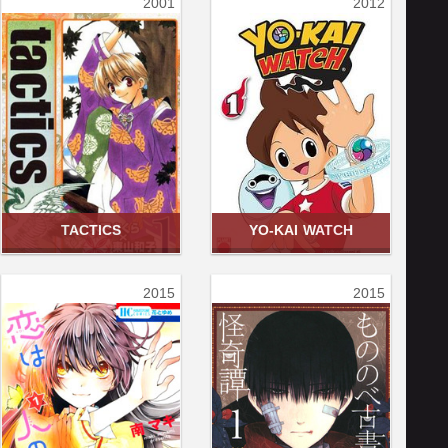
2001
2012
TACTICS
YO-KAI WATCH
2015
2015