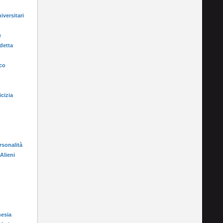
iversitari
e
detta
ico
icizia
rsonalità
 Alieni
nesia