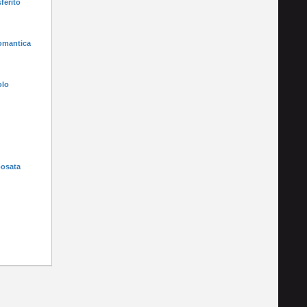
ferito
romantica
olo
posata