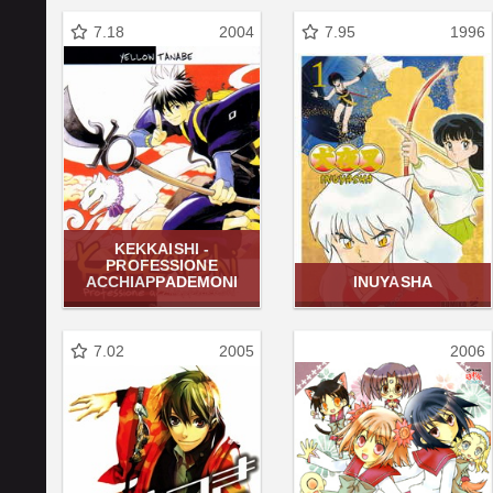
7.18
2004
7.95
1996
KEKKAISHI -
PROFESSIONE
ACCHIAPPADEMONI
INUYASHA
7.02
2005
2006