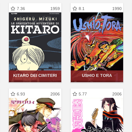
7.36
1959
8.1
1990
KITARO DEI CIMITERI
USHIO E TORA
6.93
2006
5.77
2006