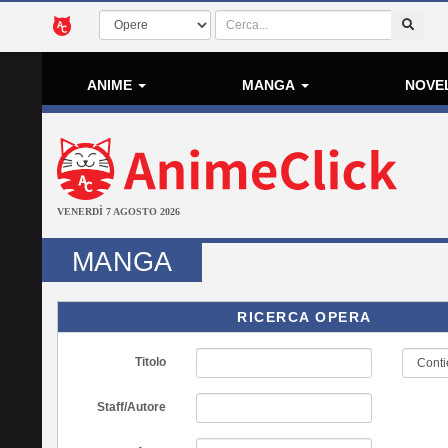
ANIME
MANGA
NOVE
VENERDÌ 7 AGOSTO 2026
MANGA
RICERCA OPERA
Titolo
Staff/Autore