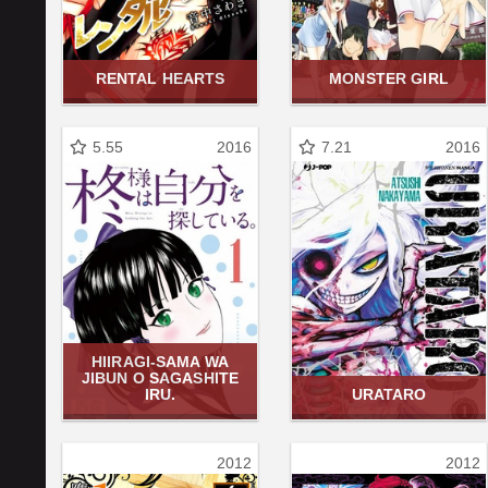
RENTAL HEARTS
MONSTER GIRL
5.55
2016
7.21
2016
HIIRAGI-SAMA WA
JIBUN O SAGASHITE
IRU.
URATARO
2012
2012