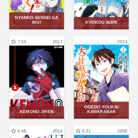
NYANKO-SENSEI GA
IKU!
KYOKOU SUIRI
7.54
2017
2013
OOEDO YOUKAI
KEMONO JIHEN
KAWARABAN
6.46
2014
6.21
2008