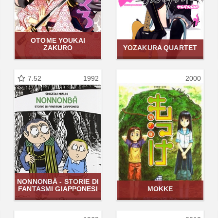
OTOME YOUKAI
ZAKURO
YOZAKURA QUARTET
7.52
1992
2000
NONNONBÂ - STORIE DI
FANTASMI GIAPPONESI
MOKKE