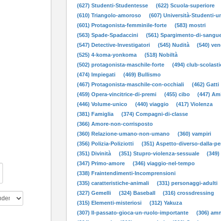
(627) Studenti-Studentesse
(622) Scuola-superiore
(610) Triangolo-amoroso
(607) Università-Studenti-un
(601) Protagonista-femminile-forte
(583) mostri
(563) Spade-Spadaccini
(561) Spargimento-di-sangu
(547) Detective-Investigatori
(545) Nudità
(540) ven
(525) 4-koma-yonkoma
(518) Nobiltà
(502) protagonista-maschile-forte
(494) club-scolast
(474) Impiegati
(469) Bullismo
(467) Protagonista-maschile-con-occhiali
(462) Gatti
(459) Opera-vincitrice-di-premi
(455) cibo
(447) Am
(446) Volume-unico
(440) viaggio
(417) Violenza
(381) Famiglia
(374) Compagni-di-classe
(366) Amore-non-corrisposto
(360) Relazione-umano-non-umano
(360) vampiri
(356) Polizia-Poliziotti
(351) Aspetto-diverso-dalla-pe
(351) Divinità
(351) Stupro-violenza-sessuale
(349)
(347) Primo-amore
(346) viaggio-nel-tempo
(338) Fraintendimenti-Incomprensioni
(335) caratteristiche-animali
(331) personaggi-adulti
(327) Gemelli
(324) Baseball
(316) crossdressing
(315) Elementi-misteriosi
(312) Yakuza
(307) Il-passato-gioca-un-ruolo-importante
(306) am