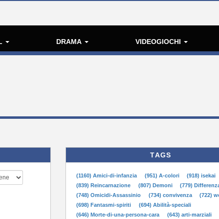
L
DRAMA
VIDEOGIOCHI
TAGS
(1160) Amici-di-infanzia
(951) A-colori
(918) isekai
(839) Reincarnazione
(807) Demoni
(779) Differenz
(748) Omicidi-Assassinio
(734) convivenza
(722) 
(698) Fantasmi-spiriti
(694) Abilità-speciali
(646) Morte-di-una-persona-cara
(643) arti-marziali