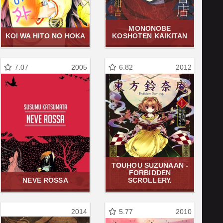
MONONOBE
KOI WA HITO NO HOKA
KOSHOTEN KAIKITAN
7.07
2005
6.82
2012
TOUHOU SUZUNAAN -
FORBIDDEN
NEVE ROSSA
SCROLLERY.
2014
5.77
2010