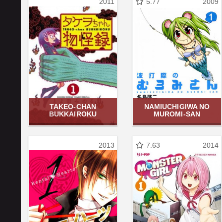
2011
5.77
2009
TAKEO-CHAN
NAMIUCHIGIWA NO
BUKKAIROKU
MUROMI-SAN
2013
7.63
2014