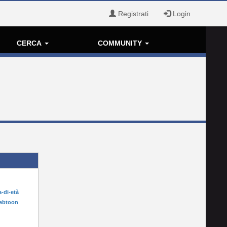
Registrati
Login
CERCA
COMMUNITY
a-di-età
webtoon