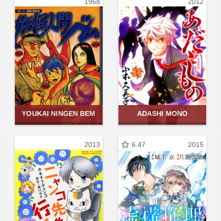
1968
2012
YOUKAI NINGEN BEM
ADASHI MONO
2013
6.47
2015