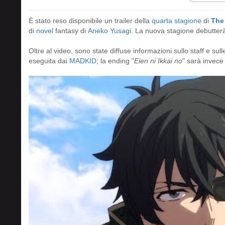
È stato reso disponibile un trailer della
quarta stagione
di
The 
di
novel
fantasy di
Aneko Yusagi
. La nuova stagione debutter
Oltre al video, sono state diffuse informazioni sullo staff e sulle 
eseguita dai
MADKID
; la ending "
Eien ni Ikkai no
" sarà invec