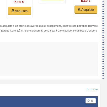
5,60 €
5,60 €
Acquista
Acquista
n acquisto o un ordine attraverso questi collegamenti, il nostro sito potrebbe ricevere
on Europe Core S.à r.l.; sono presentati senza garanzie e possono cambiare o essere
0 nuovi
5