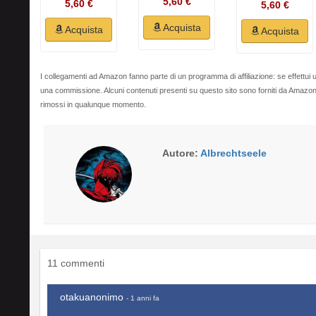
5,60 €
5,60 €
5,60 €
Acquista
Acquista
Acquista
I collegamenti ad Amazon fanno parte di un programma di affiliazione: se effettui u
una commissione. Alcuni contenuti presenti su questo sito sono forniti da Amaz
rimossi in qualunque momento.
Autore:
Albrechtseele
11 commenti
otakuanonimo
- 1 anni fa