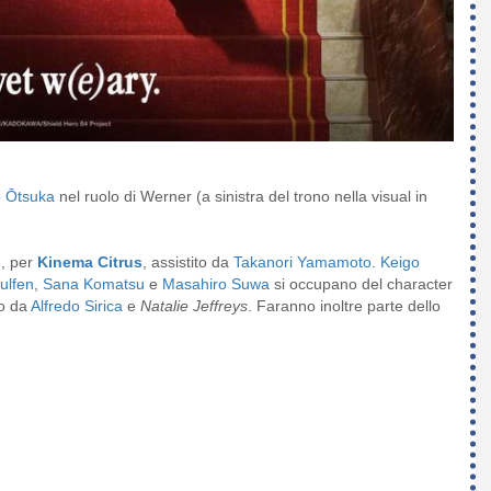
 Ōtsuka
nel ruolo di Werner (a sinistra del trono nella visual in
e, per
Kinema Citrus
, assistito da
Takanori Yamamoto
.
Keigo
ulfen
,
Sana Komatsu
e
Masahiro Suwa
si occupano del character
to da
Alfredo Sirica
e
Natalie Jeffreys
. Faranno inoltre parte dello