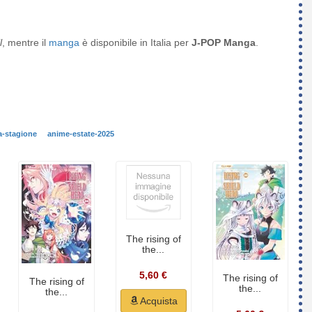
l
, mentre il
manga
è disponibile in Italia per
J-POP Manga
.
a-stagione
anime-estate-2025
The rising of
the...
5,60 €
The rising of
The rising of
the...
the...
Acquista