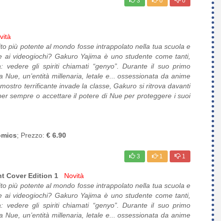
3
0
0
vità
rito più potente al mondo fosse intrappolato nella tua scuola e
re ai videogiochi? Gakuro Yajima è uno studente come tanti,
 vedere gli spiriti chiamati “genyo”. Durante il suo primo
ra Nue, un’entità millenaria, letale e... ossessionata da anime
stro terrificante invade la classe, Gakuro si ritrova davanti
per sempre o accettare il potere di Nue per proteggere i suoi
omics
; Prezzo:
€ 6.90
3
1
1
nt Cover Edition 1
Novità
rito più potente al mondo fosse intrappolato nella tua scuola e
re ai videogiochi? Gakuro Yajima è uno studente come tanti,
 vedere gli spiriti chiamati “genyo”. Durante il suo primo
ra Nue, un’entità millenaria, letale e... ossessionata da anime