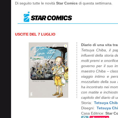
Di seguito tutte le novità
Star Comics
di questa settimana.
USCITE DEL 7 LUGLIO
Diario di una vita tra
Tetsuya Chiba, il p
influenti della storia 
molti premi e onorifice
governo per il suo im
maestro Chiba – class
viaggio intimo e per
mozzafiato della sua 
ha incontrato nei mome
con matite e inchiostr
capitolo del diario di 
Storia:
Tetsuya Chib
Disegni:
Tetsuya Ch
Casa Editrice:
Star C