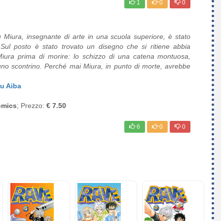
1
0
0
u Miura, insegnante di arte in una scuola superiore, è stato
Sul posto è stato trovato un disegno che si ritiene abbia
 Miura prima di morire: lo schizzo di una catena montuosa,
i uno scontrino. Perché mai Miura, in punto di morte, avrebbe
u Aiba
omics
; Prezzo:
€ 7.50
6
0
0