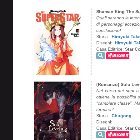
Shaman King The Su
Quali saranno le intenz
di personaggi eccezio
conclusione!
Storia:
Hiroyuki Take
Disegni:
Hiroyuki Ta
Casa Editrice:
Star C
(Romanzo) Solo Leve
Nel corso dei suoi c
ottiene la possibilit
“cambiare classe”. Ma 
termine?
Storia:
Chugong
Disegni:
Casa Editrice:
Star C