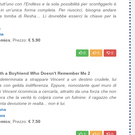
utt’uno con l’Endless e la sola possibilità per sconfiggerlo è
 in un’unica forma completa. Per riuscirci, bisogna andare
la tomba di Resha… Lì dovrebbe esserci la chiave per la
a
ma
omics
; Prezzo:
€ 5.90
0
0
0
ith a Boyfriend Who Doesn't Remember Me 2
eterminata a strappare Vincent a un destino crudele, lui
a con gelida indifferenza. Eppure, nonostante quel muro di
i Vincent ricomincia a cercarla, attratto da una forza che non
ora che la verità lo colpirà come un fulmine: il ragazzo che
ta devozione in realtà... non è lui.
ana
awa
omics
; Prezzo:
€ 7.50
3
0
0