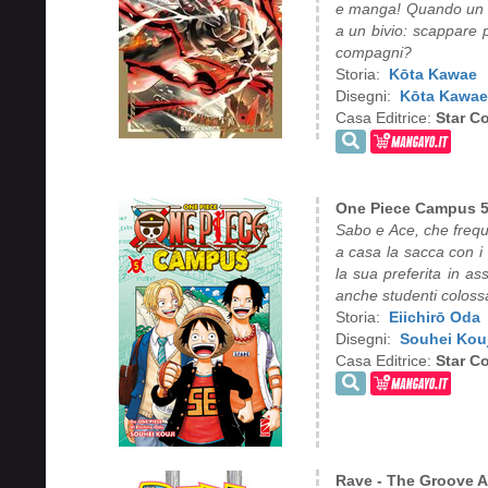
e manga! Quando un mo
a un bivio: scappare 
compagni?
Storia:
Kōta Kawae
Disegni:
Kōta Kawae
Casa Editrice:
Star C
One Piece Campus 
Sabo e Ace, che frequ
a casa la sacca con i v
la sua preferita in as
anche studenti coloss
Storia:
Eiichirō Oda
Disegni:
Souhei Kouj
Casa Editrice:
Star C
Rave - The Groove A