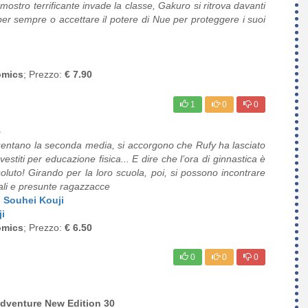
stro terrificante invade la classe, Gakuro si ritrova davanti
per sempre o accettare il potere di Nue per proteggere i suoi
omics
; Prezzo:
€ 7.90
1
0
0
5
entano la seconda media, si accorgono che Rufy ha lasciato
estiti per educazione fisica... E dire che l’ora di ginnastica è
soluto! Girando per la loro scuola, poi, si possono incontrare
ali e presunte ragazzacce
Souhei Kouji
i
omics
; Prezzo:
€ 6.50
0
0
0
dventure New Edition 30