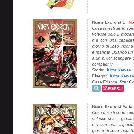
Nue's Exorcist 1
No
Cosa faresti se lo spi
volesse solo... gioca
ma con una capacità:
giorno di liceo incont
e manga! Quando un mo
a un bivio: scappare 
compagni?
Storia:
Kōta Kawae
Disegni:
Kōta Kawae
Casa Editrice:
Star C
Nue's Exorcist Varia
Cosa faresti se lo spi
volesse solo... gioca
ma con una capacità:
giorno di liceo incont