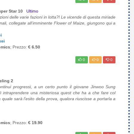
per Star 10
Ultimo
ioni delle varie fazioni in lotta?! Le vicende di questa miriade
nali, collegate all’imminente Flower of Maize, giungono qui a
i
kei
omics
; Prezzo:
€ 6.50
0
0
0
ling 2
ontinui progressi, a un certo punto il giovane Jinwoo Sung
à di intraprendere una misteriosa quest che ha a che fare col
quale sarà l’esito della prova, qualora riuscisse a portarla a
omics
; Prezzo:
€ 19.90