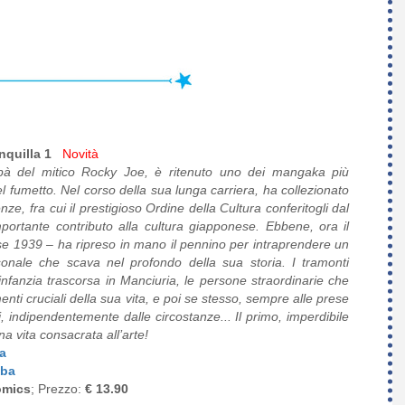
nquilla 1
Novità
apà del mitico Rocky Joe, è ritenuto uno dei mangaka più
del fumetto. Nel corso della sua lunga carriera, ha collezionato
nze, fra cui il prestigioso Ordine della Cultura conferitogli dal
portante contributo alla cultura giapponese. Ebbene, ora il
e 1939 – ha ripreso in mano il pennino per intraprendere un
sonale che scava nel profondo della sua storia. I tramonti
infanzia trascorsa in Manciuria, le persone straordinarie che
nti cruciali della sua vita, e poi se stesso, sempre alle prese
i, indipendentemente dalle circostanze... Il primo, imperdibile
una vita consacrata all’arte!
a
iba
omics
; Prezzo:
€ 13.90