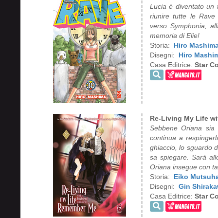
Lucia è diventato un t
riunire tutte le Rave
verso Symphonia, al
memoria di Elie!
Storia:
Hiro Mashim
Disegni:
Hiro Mashi
Casa Editrice:
Star C
Re-Living My Life w
Sebbene Oriana sia d
continua a respingerl
ghiaccio, lo sguardo d
sa spiegare. Sarà all
Oriana insegue con tan
Storia:
Eiko Mutsuh
Disegni:
Gin Shirak
Casa Editrice:
Star C