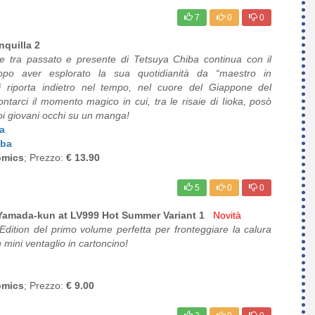
7
0
0
nquilla 2
te tra passato e presente di Tetsuya Chiba continua con il
po aver esplorato la sua quotidianità da “maestro in
ci riporta indietro nel tempo, nel cuore del Giappone del
ntarci il momento magico in cui, tra le risaie di Iioka, posò
uoi giovani occhi su un manga!
a
iba
omics
; Prezzo:
€ 13.90
5
0
0
Yamada-kun at LV999 Hot Summer Variant 1
Novità
Edition del primo volume perfetta per fronteggiare la calura
 mini ventaglio in cartoncino!
omics
; Prezzo:
€ 9.00