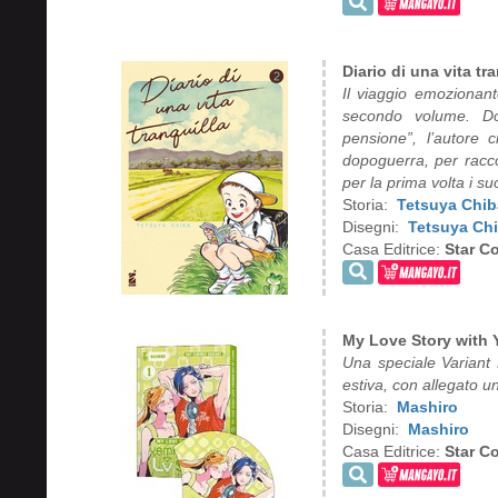
Diario di una vita tra
Il viaggio emozionan
secondo volume. Do
pensione”, l’autore 
dopoguerra, per racco
per la prima volta i s
Storia:
Tetsuya Chib
Disegni:
Tetsuya Ch
Casa Editrice:
Star C
My Love Story with 
Una speciale Variant 
estiva, con allegato un
Storia:
Mashiro
Disegni:
Mashiro
Casa Editrice:
Star C