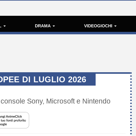
L
DRAMA
VIDEOGIOCHI
PEE DI LUGLIO 2026
le console Sony, Microsoft e Nintendo