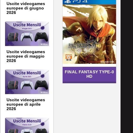
Uscite videogames
europee di giugno
2026
Uscite videogames
europee di maggio
2026
FINAL FANTASY TYPE-0
HD
Uscite videogames
europee di aprile
2026