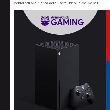
Bentornati alla rubrica delle uscite videoludiche mensili.