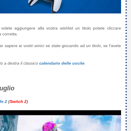
olete aggiungere alla vostra wishlist un titolo potete cliccare
 corretta.
ar sapere ai vostri amici se state giocando ad un titolo, se l'avete
o a destra il classico
calendario delle uscite
.
luglio
fe 2
(
Switch 2
)