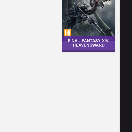
FINAL FANTASY XIV:
HEAVENSWARD