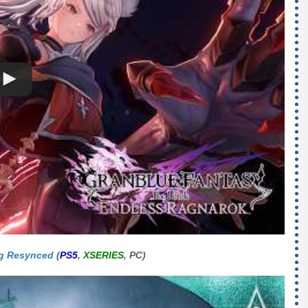
ag Resynced
(
PS5
,
XSERIES
, PC)