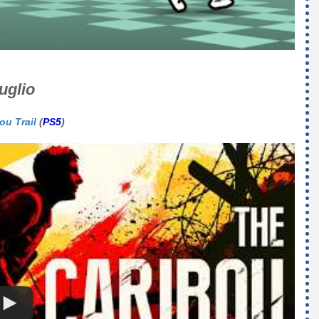
luglio
ou Trail
(
PS5
)