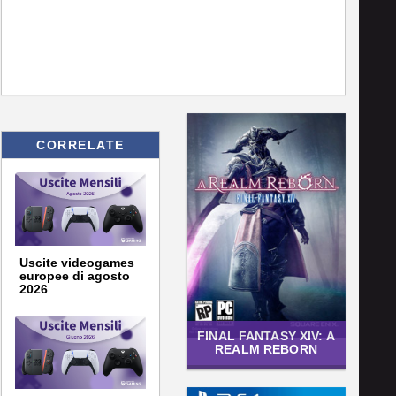
CORRELATE
Uscite videogames
europee di agosto
2026
FINAL FANTASY XIV: A
REALM REBORN