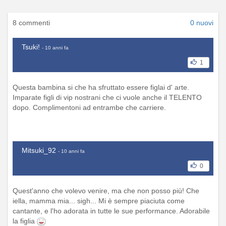
8 commenti
0 nuovi
Tsuki!
- 10 anni fa
1
Questa bambina si che ha sfruttato essere figlai d' arte.
Imparate figli di vip nostrani che ci vuole anche il TELENTO
dopo. Complimentoni ad entrambe che carriere.
Mitsuki_92
- 10 anni fa
0
Quest'anno che volevo venire, ma che non posso più! Che
iella, mamma mia... sigh... Mi è sempre piaciuta come
cantante, e l'ho adorata in tutte le sue performance. Adorabile
la figlia