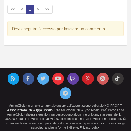
<<
<
1
>
>>
Devi eseguire l'accesso per lasciare un commento.
AnimeClick.it è un sito amatoriale gestito dall'associazione culturale NO PROFIT
Associazione NewType Media
. L'Associazione NewType Media, così come il sito
AnimeClick.it da essa gestito, non perseguono alcun fine di lucro, e ai sensi del L.n.
383/2000 tutti i proventi delle attività svolte sono destinati allo svolgimento delle attività
istituzionali statutariamente previste, ed in nessun caso possono essere divisi fra gli
associati, anche in forme indirette.
Privacy policy
.