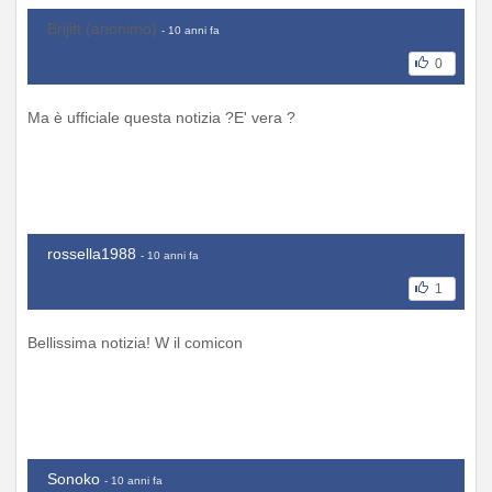
Brijitt (anonimo)
- 10 anni fa
0
Ma è ufficiale questa notizia ?E' vera ?
rossella1988
- 10 anni fa
1
Bellissima notizia! W il comicon
Sonoko
- 10 anni fa