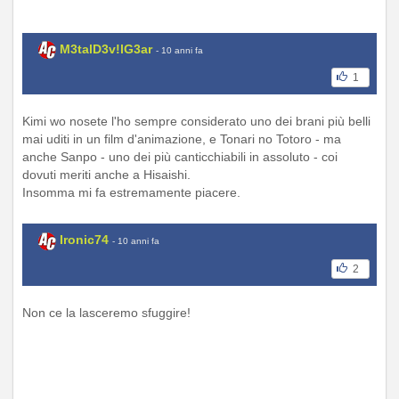
M3talD3v!lG3ar
- 10 anni fa
1
Kimi wo nosete l'ho sempre considerato uno dei brani più belli
mai uditi in un film d'animazione, e Tonari no Totoro - ma
anche Sanpo - uno dei più canticchiabili in assoluto - coi
dovuti meriti anche a Hisaishi.
Insomma mi fa estremamente piacere.
Ironic74
- 10 anni fa
2
Non ce la lasceremo sfuggire!