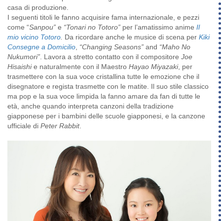
casa di produzione.
I seguenti titoli le fanno acquisire fama internazionale, e pezzi
come “
Sanpou”
e
“Tonari no Totoro”
per l’amatissimo anime
Il
mio vicino Totoro
.
Da ricordare anche le musice di scena per
Kiki
Consegne a Domicilio
,
“Changing Seasons”
and
“Maho No
Nukumori”
. Lavora a stretto contatto con il compositore
Joe
Hisaishi
e naturalmente con il Maestro
Hayao Miyazaki
, per
trasmettere con la sua voce cristallina tutte le emozione che il
disegnatore e regista trasmette con le matite. Il suo stile classico
ma pop e la sua voce limpida la fanno amare da fan di tutte le
età, anche quando interpreta canzoni della tradizione
giapponese per i bambini delle scuole giapponesi, e la canzone
ufficiale di
Peter Rabbit
.