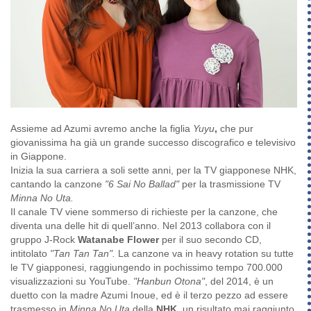
Assieme ad Azumi avremo anche la figlia
Yuyu
,
che pur
giovanissima ha già un grande successo discografico e televisivo
in Giappone.
Inizia la sua carriera a soli sette anni, per la TV giapponese NHK,
cantando la canzone
"6 Sai No Ballad"
per la trasmissione TV
Minna No Uta.
Il canale TV viene sommerso di richieste per la canzone, che
diventa una delle hit di quell’anno. Nel 2013 collabora con il
gruppo J-Rock
Watanabe Flower
per il suo secondo CD,
intitolato
"Tan Tan Tan".
La canzone va in heavy rotation su tutte
le TV giapponesi, raggiungendo in pochissimo tempo 700.000
visualizzazioni su YouTube.
"Hanbun Otona"
, del 2014, è un
duetto con la madre Azumi Inoue, ed è il terzo pezzo ad essere
trasmesso in
Minna No Uta
della
NHK
, un risultato mai raggiunto