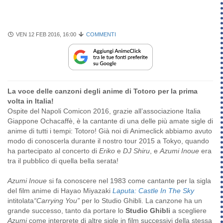
VEN 12 FEB 2016, 16:00
COMMENTI
La voce delle canzoni degli anime di Totoro per la prima
volta in Italia!
Ospite del Napoli Comicon 2016, grazie all’associazione Italia
Giappone Ochacaffè, è la cantante di una delle più amate sigle di
anime di tutti i tempi: Totoro! Già noi di Animeclick abbiamo avuto
modo di conoscerla durante il nostro tour 2015 a Tokyo, quando
ha partecipato al concerto di
Eriko
e
DJ Shiru
, e
Azumi Inoue
era
tra il pubblico di quella bella serata!
Azumi Inoue
si fa conoscere nel 1983 come cantante per la sigla
del film anime di Hayao Miyazaki
Laputa: Castle In The Sky
intitolata
“Carrying You”
per lo Studio Ghibli. La canzone ha un
grande successo, tanto da portare lo
Studio Ghibli
a scegliere
Azumi
come interprete di altre sigle in film successivi della stessa