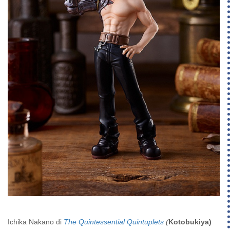
Ichika Nakano di
The Quintessential Quintuplets
(
Kotobukiya)