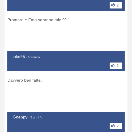
2
Promare e Fma saranno mie ^^
joke95
- 5 anni fa
1
Davvero ben fatte.
Gneppy
- 5 anni fa
2