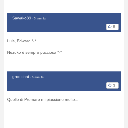
Sawako89
- 5 anni fa
5
Luis, Edward *-*
Nezuko è sempre pucciosa *-*
gros chat
- 5 anni fa
3
Quelle di Promare mi piacciono molto...