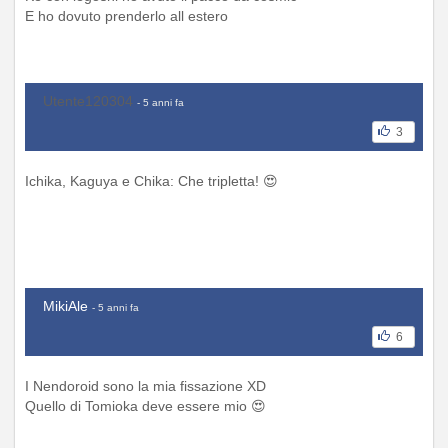
E ho dovuto prenderlo all estero
Utente120304
- 5 anni fa
3
Ichika, Kaguya e Chika: Che tripletta! 😍
MikiAle
- 5 anni fa
6
I Nendoroid sono la mia fissazione XD
Quello di Tomioka deve essere mio 😍