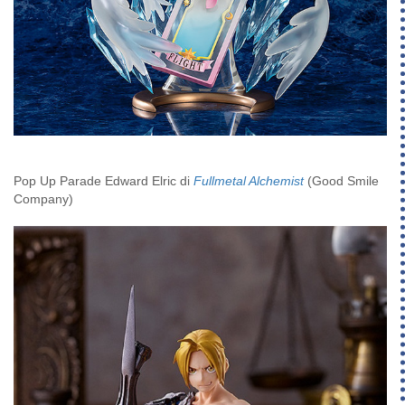
Pop Up Parade Edward Elric di
Fullmetal Alchemist
(Good Smile
Company)