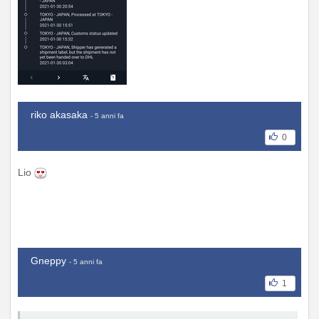
riko akasaka
- 5 anni fa
0
Lio
Gneppy
- 5 anni fa
1