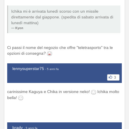
Ichika mi è arrivata lunedì scorso con un missile
direttamente dal giappone. (spedita di sabato arrivata di
lunedì mattina)
Kyon
Ci passi il nome del negozio che offre "teletrasporto" tra le
opzioni di consegna?
lennysuperstar75
- 5 anni fa
3
carinissime Kaguya e Chika in versione neko!
Ichika molto
bella!
brady
- 5 anni fa