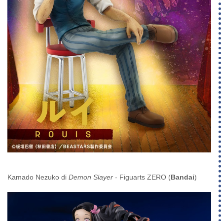
Kamado Nezuko di
Demon Slayer
- Figuarts ZERO (
Bandai
)