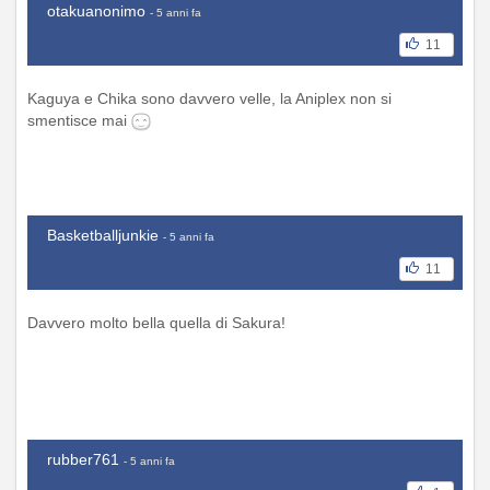
otakuanonimo
- 5 anni fa
11
Kaguya e Chika sono davvero velle, la Aniplex non si
smentisce mai
Basketballjunkie
- 5 anni fa
11
Davvero molto bella quella di Sakura!
rubber761
- 5 anni fa