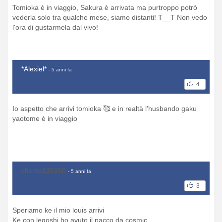
Tomioka è in viaggio, Sakura è arrivata ma purtroppo potrò
vederla solo tra qualche mese, siamo distanti! T__T Non vedo
l'ora di gustarmela dal vivo!
*Alexiel*
- 5 anni fa
4
Io aspetto che arrivi tomioka 🥰 e in realtà l'husbando gaku
yaotome è in viaggio
Utente135150
- 5 anni fa
3
Speriamo ke il mio louis arrivi
Ke con legoshi ho avuto il pacco da cosmic