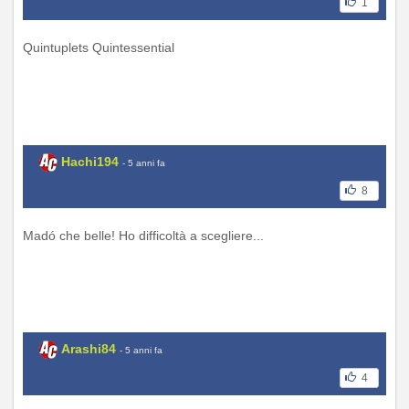
1
Quintuplets Quintessential
Hachi194
- 5 anni fa
8
Madó che belle! Ho difficoltà a scegliere...
Arashi84
- 5 anni fa
4