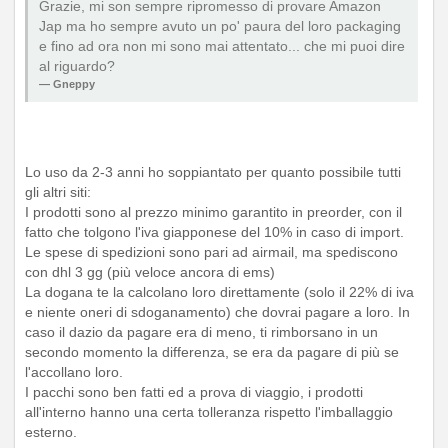
Grazie, mi son sempre ripromesso di provare Amazon
Jap ma ho sempre avuto un po' paura del loro packaging
e fino ad ora non mi sono mai attentato... che mi puoi dire
al riguardo?
Gneppy
Lo uso da 2-3 anni ho soppiantato per quanto possibile tutti
gli altri siti:
I prodotti sono al prezzo minimo garantito in preorder, con il
fatto che tolgono l'iva giapponese del 10% in caso di import.
Le spese di spedizioni sono pari ad airmail, ma spediscono
con dhl 3 gg (più veloce ancora di ems)
La dogana te la calcolano loro direttamente (solo il 22% di iva
e niente oneri di sdoganamento) che dovrai pagare a loro. In
caso il dazio da pagare era di meno, ti rimborsano in un
secondo momento la differenza, se era da pagare di più se
l'accollano loro.
I pacchi sono ben fatti ed a prova di viaggio, i prodotti
all'interno hanno una certa tolleranza rispetto l'imballaggio
esterno.