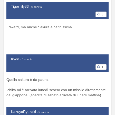
Tiger-lily83
- 5 anni fa
3
Edward, ma anche Sakura è carinissima
Kyon
- 5 anni fa
1
Quella sakura è da paura.
Ichika mi è arrivata lunedì scorso con un missile direttamente
dal giappone. (spedita di sabato arrivata di lunedì mattina)
KazuyaRyuzaki
- 5 anni fa