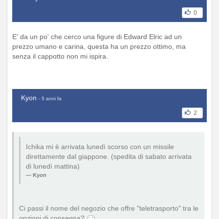
0
E' da un po' che cerco una figure di Edward Elric ad un
prezzo umano e carina, questa ha un prezzo ottimo, ma
senza il cappotto non mi ispira.
Kyon
- 5 anni fa
2
Ichika mi è arrivata lunedì scorso con un missile
direttamente dal giappone. (spedita di sabato arrivata
di lunedì mattina)
Kyon
Ci passi il nome del negozio che offre "teletrasporto" tra le
opzioni di consegna?