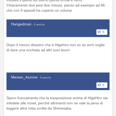
Chiaramente due pesi due misure, penso ad esempio ad 86
che con 9 episodi ha coperto un volume.
Hangedman
- 5 anni fa
5
Dopo il mezzo disastro che è Higehiro non so se avrò voglia
di dare una occhiata ad altri suoi lavori.
Messer_Azzone
- 5 anni fa
5
Spero francamente che la trasposizione anime di HigeHiro sia
infedele alle novel, perché altrimenti non ne vale la pena di
leggere altra roba scritta da Shimesaba.