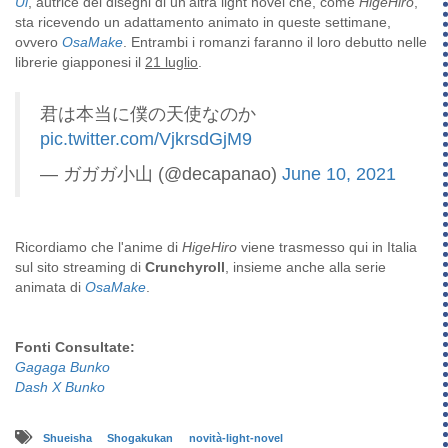
Ui
, autrice dei disegni di un'altra light novel che, come
HigeHiro
,
sta ricevendo un adattamento animato in queste settimane,
ovvero
OsaMake
. Entrambi i romanzi faranno il loro debutto nelle
librerie giapponesi il
21 luglio
.
君は本当に僕の天使なのか
pic.twitter.com/VjkrsdGjM9
— ガガガ小山 (@decapanao)
June 10, 2021
Ricordiamo che l'anime di
HigeHiro
viene trasmesso qui in Italia
sul sito streaming di
Crunchyroll
, insieme anche alla serie
animata di
OsaMake
.
Fonti Consultate:
Gagaga Bunko
Dash X Bunko
Shueisha
Shogakukan
novità-light-novel