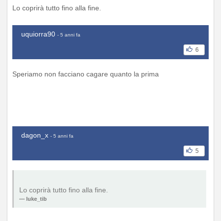
Lo coprirà tutto fino alla fine.
uquiorra90
- 5 anni fa
6
Speriamo non facciano cagare quanto la prima
dagon_x
- 5 anni fa
5
Lo coprirà tutto fino alla fine.
luke_tib