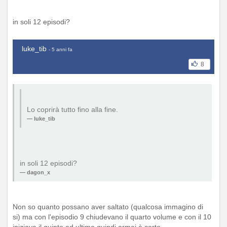
in soli 12 episodi?
luke_tib
- 5 anni fa
8
Lo coprirà tutto fino alla fine.
luke_tib
in soli 12 episodi?
dagon_x
Non so quanto possano aver saltato (qualcosa immagino di
si) ma con l'episodio 9 chiudevano il quarto volume e con il 10
iniziava il quinto ed ultimo quindi ormai è certo.