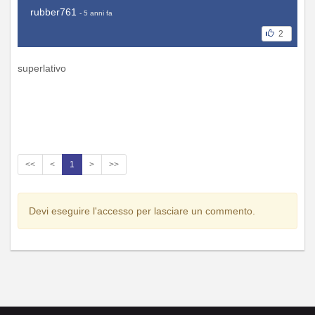
rubber761
- 5 anni fa
2
superlativo
<<
<
1
>
>>
Devi eseguire l'accesso per lasciare un commento.