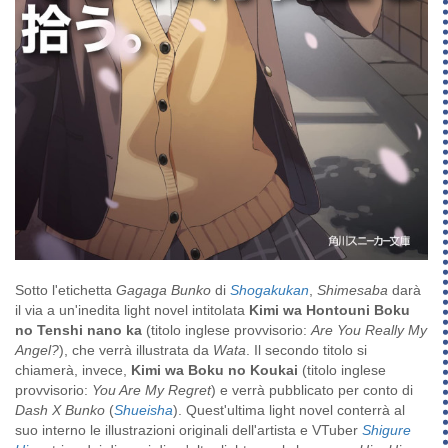
Sotto l'etichetta
Gagaga Bunko
di
Shogakukan
,
Shimesaba
darà
il via a un'inedita light novel intitolata
Kimi wa Hontouni Boku
no Tenshi nano ka
(titolo inglese provvisorio:
Are You Really My
Angel?
), che verrà illustrata da
Wata
. Il secondo titolo si
chiamerà, invece,
Kimi wa Boku no Koukai
(titolo inglese
provvisorio:
You Are My Regret
) e verrà pubblicato per conto di
Dash X Bunko
(
Shueisha
). Quest'ultima light novel conterrà al
suo interno le illustrazioni originali dell'artista e VTuber
Shigure