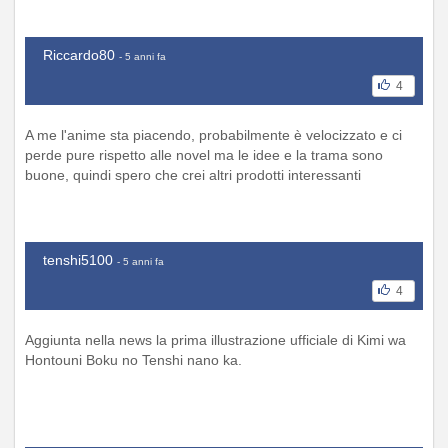
Riccardo80
- 5 anni fa
4
A me l'anime sta piacendo, probabilmente è velocizzato e ci
perde pure rispetto alle novel ma le idee e la trama sono
buone, quindi spero che crei altri prodotti interessanti
tenshi5100
- 5 anni fa
4
Aggiunta nella news la prima illustrazione ufficiale di Kimi wa
Hontouni Boku no Tenshi nano ka.