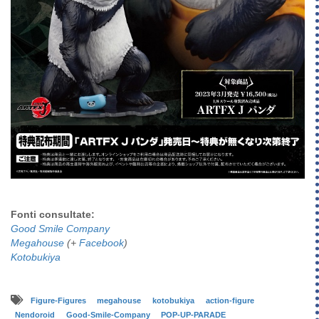
Fonti consultate:
Good Smile Company
Megahouse
(+
Facebook
)
Kotobukiya
Figure-Figures
megahouse
kotobukiya
action-figure
Nendoroid
Good-Smile-Company
POP-UP-PARADE