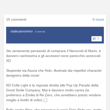
15 commenti
0 nuovi
otakuanonimo
- 3 anni fa
7
Sto seriamente pensando di comprare il Nenoroid di Marin, è
davvero carinissima e gli accessori sono parecchio azzeccati
XD
Stupende sia Asuna che Holo, illustrate dai rispettivi character
designers della novel.
KD Colle Light è la risposta diretta alle Pop Up Parade della
Good Smile Company, Mai è davvero molto carina (la
preferisco a Emilia di Re:Zero, che avrebbero potuto rendere
meglio a livello di volto)
Bella anche Nino, che prosegue la serie Date Style ver., tratte