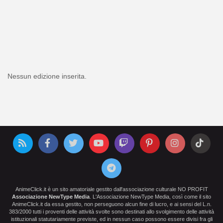
Nessun edizione inserita.
AnimeClick.it è un sito amatoriale gestito dall'associazione culturale NO PROFIT
Associazione NewType Media
. L'Associazione NewType Media, così come il sito
AnimeClick.it da essa gestito, non perseguono alcun fine di lucro, e ai sensi del L.n.
383/2000 tutti i proventi delle attività svolte sono destinati allo svolgimento delle attività
istituzionali statutariamente previste, ed in nessun caso possono essere divisi fra gli