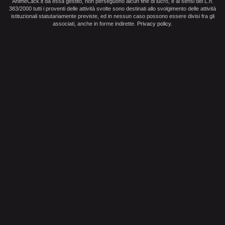
AnimeClick.it da essa gestito, non perseguono alcun fine di lucro, e ai sensi del L.n.
383/2000 tutti i proventi delle attività svolte sono destinati allo svolgimento delle attività
istituzionali statutariamente previste, ed in nessun caso possono essere divisi fra gli
associati, anche in forme indirette.
Privacy policy
.