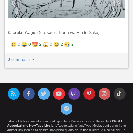
Kaoruko Waguri (da Kaoru Hana wa Rin to Saku).
0
0
2
0
2
2
0 commenti
AnimeClick.it è un sito amatoriale gestito dall'associazione culturale NO PROFIT
Associazione NewType Media
. L'Associazione NewType Media, così come il sito
AnimeClick.it da essa gestito, non perseguono alcun fine di lucro, e ai sensi del L.n.