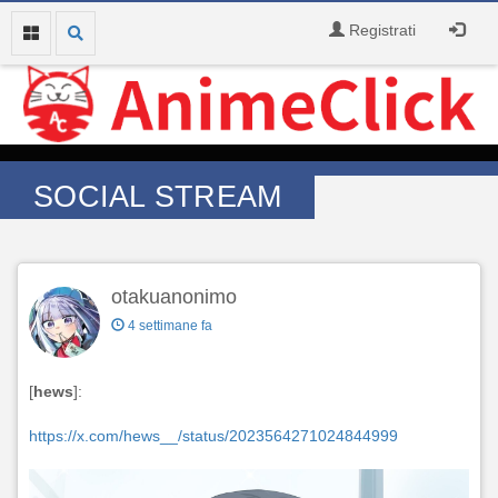
Registrati
SOCIAL STREAM
otakuanonimo
4 settimane fa
[
hews
]:
https://x.com/hews__/status/2023564271024844999