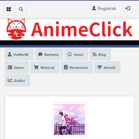
Registrati
VinMur92
Bacheca
Amici
Blog
Opere
WishList
Recensioni
Attività
Grafici