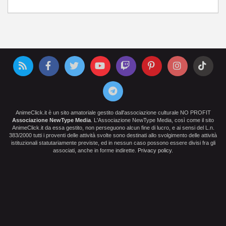
AnimeClick.it è un sito amatoriale gestito dall'associazione culturale NO PROFIT
Associazione NewType Media
. L'Associazione NewType Media, così come il sito
AnimeClick.it da essa gestito, non perseguono alcun fine di lucro, e ai sensi del L.n.
383/2000 tutti i proventi delle attività svolte sono destinati allo svolgimento delle attività
istituzionali statutariamente previste, ed in nessun caso possono essere divisi fra gli
associati, anche in forme indirette.
Privacy policy
.