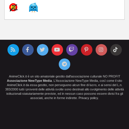
AnimeClick.it è un sito amatoriale gestito dall'associazione culturale NO PROFIT
Associazione NewType Media
. L'Associazione NewType Media, così come il sito
AnimeClick.it da essa gestito, non perseguono alcun fine di lucro, e ai sensi del L.n.
383/2000 tutti i proventi delle attività svolte sono destinati allo svolgimento delle attività
istituzionali statutariamente previste, ed in nessun caso possono essere divisi fra gli
associati, anche in forme indirette.
Privacy policy
.