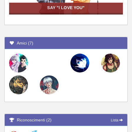
SAY "I LOVE YOU"
Amici (7)
Riconoscimenti (2)
Lista