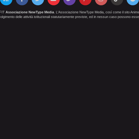
OFIT
Associazione NewType Media
. L'Associazione NewType Media, così come il sito AnimeCl
 svolgimento delle attività istituzionali statutariamente previste, ed in nessun caso possono esser