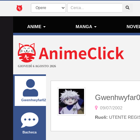
ANIME
MANGA
NOVE
GIOVEDÌ 6 AGOSTO 2026
Gwenhwyfar
Gwenhwyfar02
09/07/2002
Ruoli:
UTENTE REGI
Bacheca