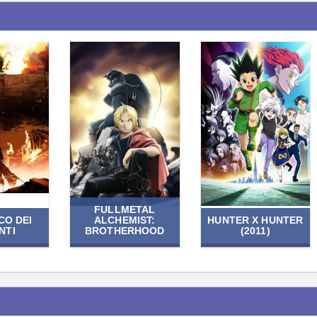
FULLMETAL
CO DEI
ALCHEMIST:
HUNTER X HUNTER
NTI
BROTHERHOOD
(2011)