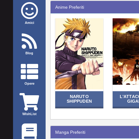
Anime Preferiti
Amici
Blog
Opere
NARUTO
L'ATTAC
SHIPPUDEN
GIGA
WishList
Manga Preferiti