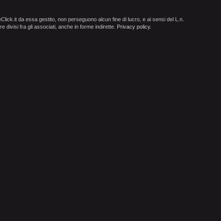
ick.it da essa gestito, non perseguono alcun fine di lucro, e ai sensi del L.n.
e divisi fra gli associati, anche in forme indirette.
Privacy policy
.