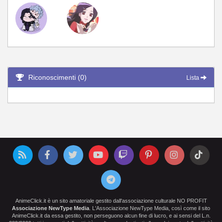
Riconoscimenti (0)
Lista
AnimeClick.it è un sito amatoriale gestito dall'associazione culturale NO PROFIT
Associazione NewType Media
. L'Associazione NewType Media, così come il sito
AnimeClick.it da essa gestito, non perseguono alcun fine di lucro, e ai sensi del L.n.