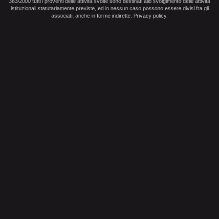
383/2000 tutti i proventi delle attività svolte sono destinati allo svolgimento delle attività
istituzionali statutariamente previste, ed in nessun caso possono essere divisi fra gli
associati, anche in forme indirette.
Privacy policy
.