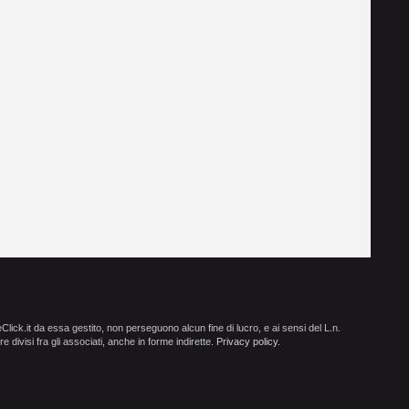
ick.it da essa gestito, non perseguono alcun fine di lucro, e ai sensi del L.n.
e divisi fra gli associati, anche in forme indirette.
Privacy policy
.