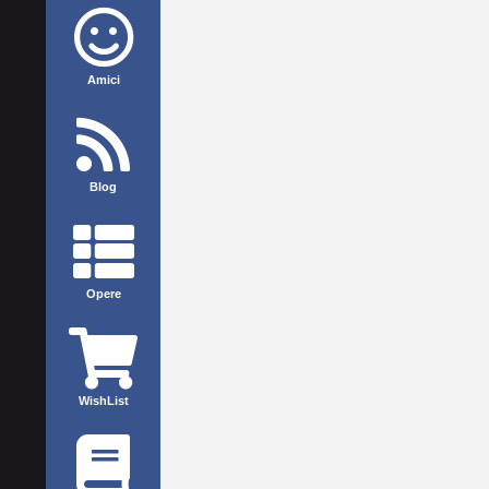
Amici
Blog
Opere
WishList