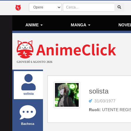
ANIME
MANGA
NOVE
GIOVEDÌ 6 AGOSTO 2026
solista
solista
31/03/1977
Ruoli:
UTENTE REGI
Bacheca