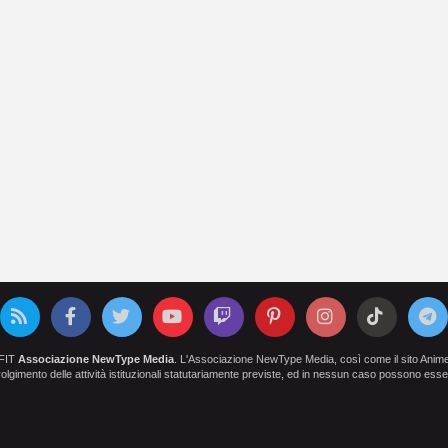
OFIT
Associazione NewType Media
. L'Associazione NewType Media, così come il sito AnimeCl
 svolgimento delle attività istituzionali statutariamente previste, ed in nessun caso possono esser