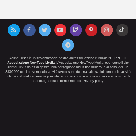
AnimeClick.it è un sito amatoriale gestito dall'associazione culturale NO PROFIT
Associazione NewType Media
. L'Associazione NewType Media, così come il sito
AnimeClick.it da essa gestito, non perseguono alcun fine di lucro, e ai sensi del L.n.
383/2000 tutti i proventi delle attività svolte sono destinati allo svolgimento delle attività
istituzionali statutariamente previste, ed in nessun caso possono essere divisi fra gli
associati, anche in forme indirette.
Privacy policy
.