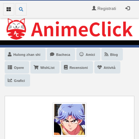
Registrati
Hulong zhan shi
Bacheca
Amici
Blog
Opere
WishList
Recensioni
Attività
Grafici