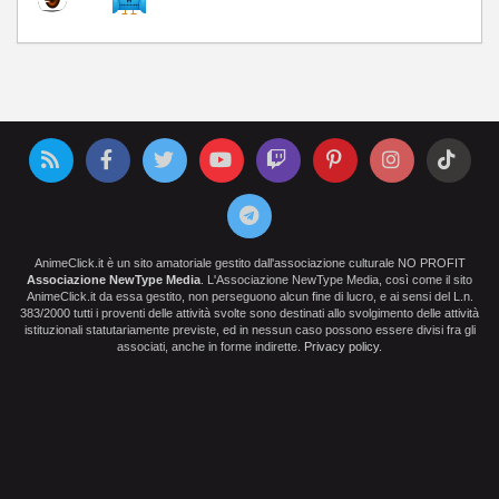
AnimeClick.it è un sito amatoriale gestito dall'associazione culturale NO PROFIT
Associazione NewType Media
. L'Associazione NewType Media, così come il sito
AnimeClick.it da essa gestito, non perseguono alcun fine di lucro, e ai sensi del L.n.
383/2000 tutti i proventi delle attività svolte sono destinati allo svolgimento delle attività
istituzionali statutariamente previste, ed in nessun caso possono essere divisi fra gli
associati, anche in forme indirette.
Privacy policy
.