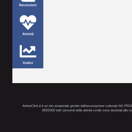
Recensioni
Attività
Grafici
AnimeClick.it è un sito amatoriale gestito dall'associazione culturale NO PR
383/2000 tutti i proventi delle attività svolte sono destinati allo