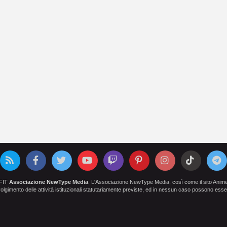
OFIT
Associazione NewType Media
. L'Associazione NewType Media, così come il sito AnimeCl
 svolgimento delle attività istituzionali statutariamente previste, ed in nessun caso possono esser