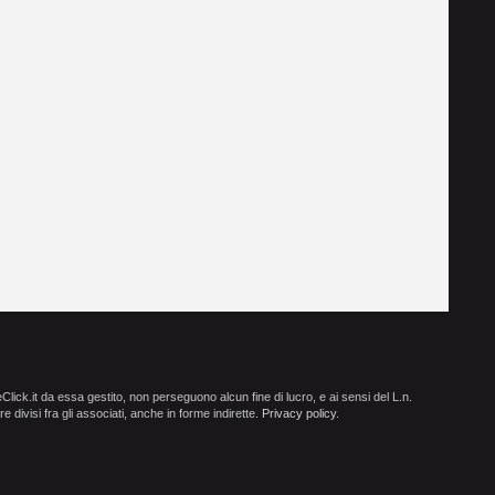
ick.it da essa gestito, non perseguono alcun fine di lucro, e ai sensi del L.n.
e divisi fra gli associati, anche in forme indirette.
Privacy policy
.