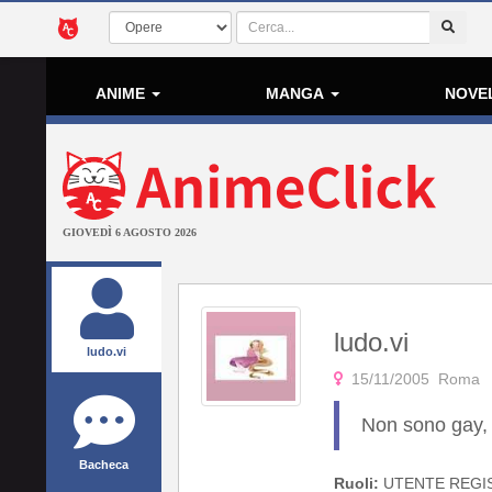
ANIME
MANGA
NOVE
GIOVEDÌ 6 AGOSTO 2026
ludo.vi
ludo.vi
15/11/2005 Roma
Non sono gay,
Bacheca
Ruoli:
UTENTE REGI