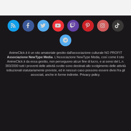
AnimeClick.it è un sito amatoriale gestito dall'associazione culturale NO PROFIT
Associazione NewType Media
. L'Associazione NewType Media, così come il sito
AnimeClick.it da essa gestito, non perseguono alcun fine di lucro, e ai sensi del L.n.
383/2000 tutti i proventi delle attività svolte sono destinati allo svolgimento delle attività
istituzionali statutariamente previste, ed in nessun caso possono essere divisi fra gli
associati, anche in forme indirette.
Privacy policy
.