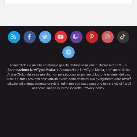
AnimeClick.it è un sito amatoriale gestito dall'associazione culturale NO PROFIT
Associazione NewType Media
. L'Associazione NewType Media, così come il sito
AnimeClick.it da essa gestito, non perseguono alcun fine di lucro, e ai sensi del L.n.
383/2000 tutti i proventi delle attività svolte sono destinati allo svolgimento delle attività
istituzionali statutariamente previste, ed in nessun caso possono essere divisi fra gli
associati, anche in forme indirette.
Privacy policy
.