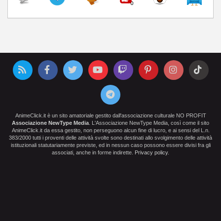
AnimeClick.it è un sito amatoriale gestito dall'associazione culturale NO PROFIT
Associazione NewType Media
. L'Associazione NewType Media, così come il sito
AnimeClick.it da essa gestito, non perseguono alcun fine di lucro, e ai sensi del L.n.
383/2000 tutti i proventi delle attività svolte sono destinati allo svolgimento delle attività
istituzionali statutariamente previste, ed in nessun caso possono essere divisi fra gli
associati, anche in forme indirette.
Privacy policy
.