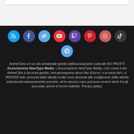
AnimeClick.it è un sito amatoriale gestito dall'associazione culturale NO PROFIT
Associazione NewType Media
. L'Associazione NewType Media, così come il sito
AnimeClick.it da essa gestito, non perseguono alcun fine di lucro, e ai sensi del L.n.
383/2000 tutti i proventi delle attività svolte sono destinati allo svolgimento delle attività
istituzionali statutariamente previste, ed in nessun caso possono essere divisi fra gli
associati, anche in forme indirette.
Privacy policy
.