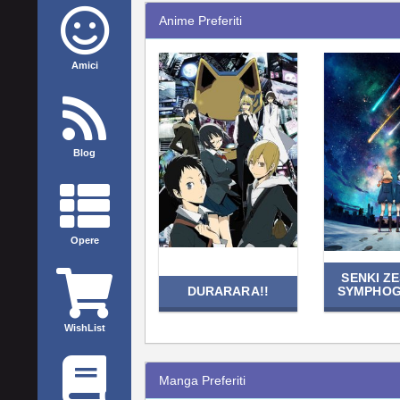
Anime Preferiti
Amici
Blog
Opere
SENKI Z
DURARARA!!
SYMPHOG
WishList
Manga Preferiti