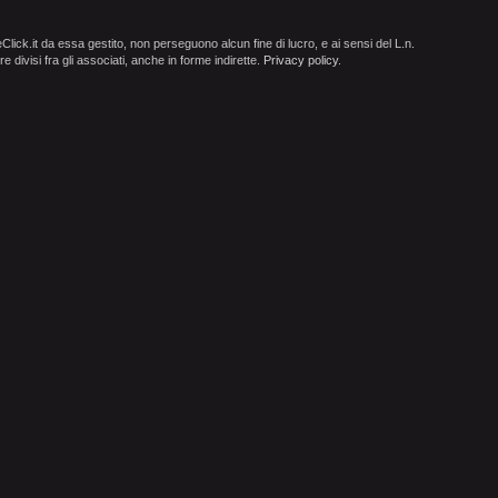
ick.it da essa gestito, non perseguono alcun fine di lucro, e ai sensi del L.n.
e divisi fra gli associati, anche in forme indirette.
Privacy policy
.