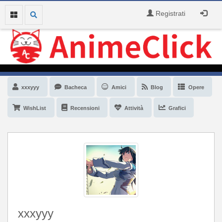
Registrati
xxxyyy
Bacheca
Amici
Blog
Opere
WishList
Recensioni
Attività
Grafici
xxxyyy