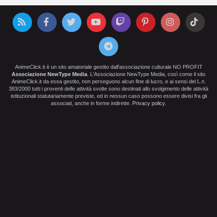
AnimeClick.it è un sito amatoriale gestito dall'associazione culturale NO PROFIT
Associazione NewType Media
. L'Associazione NewType Media, così come il sito
AnimeClick.it da essa gestito, non perseguono alcun fine di lucro, e ai sensi del L.n.
383/2000 tutti i proventi delle attività svolte sono destinati allo svolgimento delle attività
istituzionali statutariamente previste, ed in nessun caso possono essere divisi fra gli
associati, anche in forme indirette.
Privacy policy
.