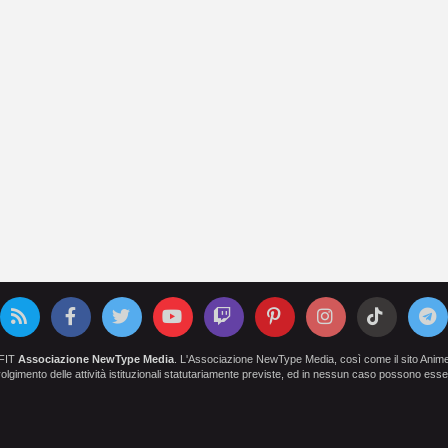
OFIT
Associazione NewType Media
. L'Associazione NewType Media, così come il sito AnimeCl
 svolgimento delle attività istituzionali statutariamente previste, ed in nessun caso possono esser