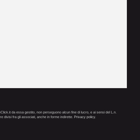
ick.it da essa gestito, non perseguono alcun fine di lucro, e ai sensi del L.n.
e divisi fra gli associati, anche in forme indirette.
Privacy policy
.