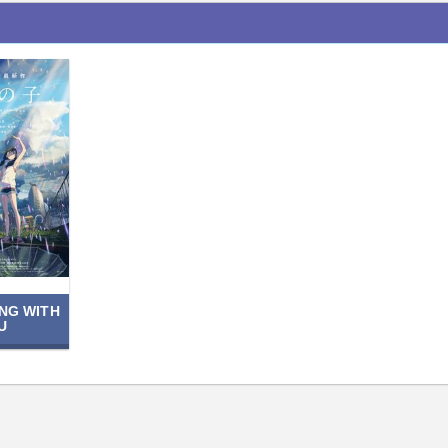
NG WITH
U