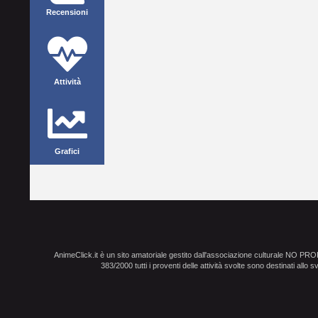
Recensioni
Attività
Grafici
AnimeClick.it è un sito amatoriale gestito dall'associazione culturale NO PR
383/2000 tutti i proventi delle attività svolte sono destinati allo