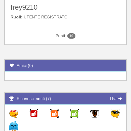
frey9210
Ruoli:
UTENTE REGISTRATO
Punti:
10
Amici (0)
Riconoscimenti (7)
Lista