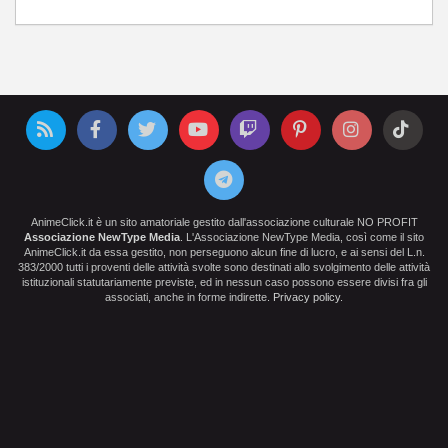
AnimeClick.it è un sito amatoriale gestito dall'associazione culturale NO PROFIT
Associazione NewType Media
. L'Associazione NewType Media, così come il sito
AnimeClick.it da essa gestito, non perseguono alcun fine di lucro, e ai sensi del L.n.
383/2000 tutti i proventi delle attività svolte sono destinati allo svolgimento delle attività
istituzionali statutariamente previste, ed in nessun caso possono essere divisi fra gli
associati, anche in forme indirette.
Privacy policy
.