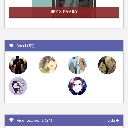
SPY X FAMILY
Amici (50)
Riconoscimenti (24)
Lista