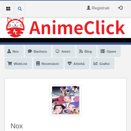
Registrati
Nox
Bacheca
Amici
Blog
Opere
WishList
Recensioni
Attività
Grafici
Nox