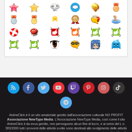
AnimeClick.it è un sito amatoriale gestito dall'associazione culturale NO PROFIT
Associazione NewType Media
. L'Associazione NewType Media, così come il sito
AnimeClick.it da essa gestito, non perseguono alcun fine di lucro, e ai sensi del L.n.
383/2000 tutti i proventi delle attività svolte sono destinati allo svolgimento delle attività