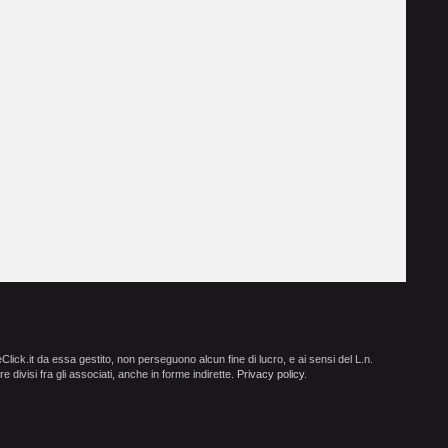
ick.it da essa gestito, non perseguono alcun fine di lucro, e ai sensi del L.n.
e divisi fra gli associati, anche in forme indirette.
Privacy policy
.