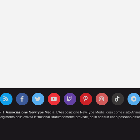
OFIT
Associazione NewType Media
. L'Associazione NewType Media, così come il sito AnimeCl
 svolgimento delle attività istituzionali statutariamente previste, ed in nessun caso possono esser