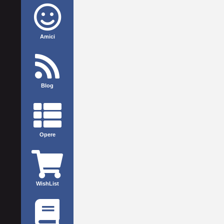
Amici
Blog
Opere
WishList