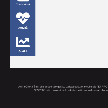
Recensioni
Attività
Grafici
AnimeClick.it è un sito amatoriale gestito dall'associazione culturale NO PR
383/2000 tutti i proventi delle attività svolte sono destinati allo