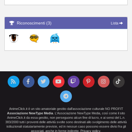
Riconoscimenti (3)
Lista
AnimeClick.it è un sito amatoriale gestito dall'associazione culturale NO PROFIT
Associazione NewType Media
. L'Associazione NewType Media, così come il sito
AnimeClick.it da essa gestito, non perseguono alcun fine di lucro, e ai sensi del L.n.
383/2000 tutti i proventi delle attività svolte sono destinati allo svolgimento delle attività
istituzionali statutariamente previste, ed in nessun caso possono essere divisi fra gli
associati, anche in forme indirette.
Privacy policy
.