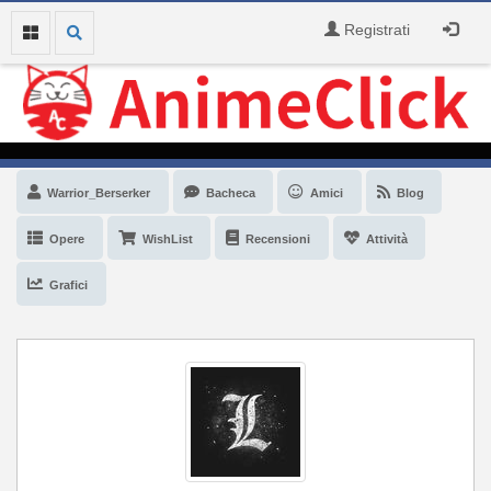
Registrati
Warrior_Berserker
Bacheca
Amici
Blog
Opere
WishList
Recensioni
Attività
Grafici