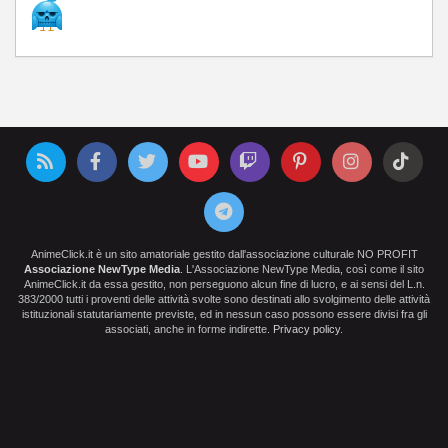
AnimeClick.it è un sito amatoriale gestito dall'associazione culturale NO PROFIT
Associazione NewType Media
. L'Associazione NewType Media, così come il sito
AnimeClick.it da essa gestito, non perseguono alcun fine di lucro, e ai sensi del L.n.
383/2000 tutti i proventi delle attività svolte sono destinati allo svolgimento delle attività
istituzionali statutariamente previste, ed in nessun caso possono essere divisi fra gli
associati, anche in forme indirette.
Privacy policy
.