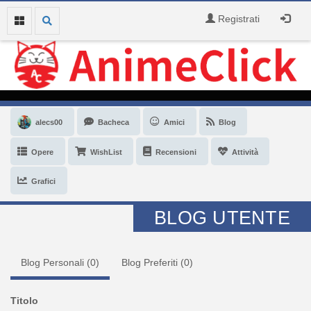
Registrati
alecs00
Bacheca
Amici
Blog
Opere
WishList
Recensioni
Attività
Grafici
BLOG UTENTE
Blog Personali (
0
)
Blog Preferiti (
0
)
Titolo