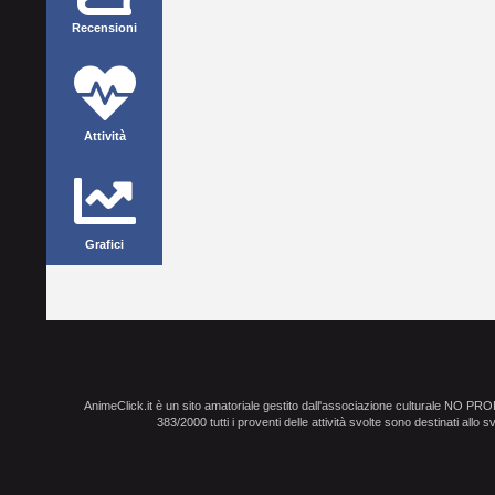
Recensioni
Attività
Grafici
AnimeClick.it è un sito amatoriale gestito dall'associazione culturale NO PR
383/2000 tutti i proventi delle attività svolte sono destinati allo