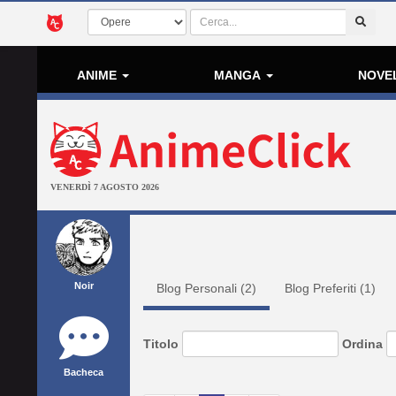
ANIME
MANGA
NOVE
VENERDÌ 7 AGOSTO 2026
Noir
Blog Personali (
2
)
Blog Preferiti (
1
)
Titolo
Ordina
Bacheca