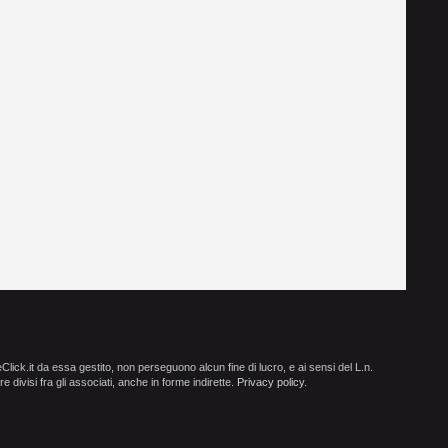
ick.it da essa gestito, non perseguono alcun fine di lucro, e ai sensi del L.n.
e divisi fra gli associati, anche in forme indirette.
Privacy policy
.