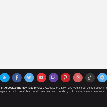
OFIT
Associazione NewType Media
. L'Associazione NewType Media, così come il sito AnimeCl
 svolgimento delle attività istituzionali statutariamente previste, ed in nessun caso possono esser