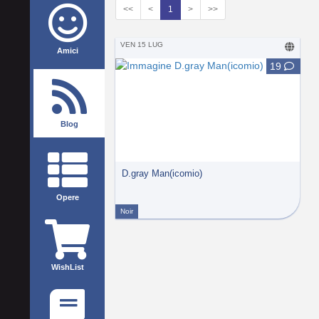
<<
<
1
>
>>
VEN 15 LUG
Amici
19
Blog
D.gray Man(icomio)
Opere
Noir
WishList