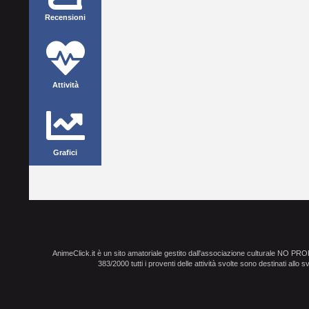
Recensioni
Attività
Grafici
AnimeClick.it è un sito amatoriale gestito dall'associazione culturale NO PR
383/2000 tutti i proventi delle attività svolte sono destinati allo