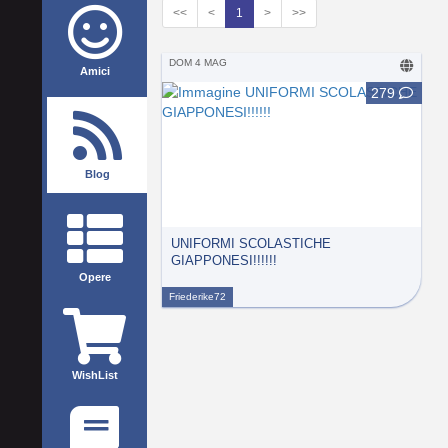
<<
<
1
>
>>
DOM 4 MAG
Amici
279
Blog
UNIFORMI SCOLASTICHE
GIAPPONESI!!!!!!
Opere
Friederike72
WishList