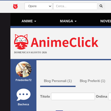
ANIME
MANGA
NOVE
DOMENICA 9 AGOSTO 2026
Friederike72
Blog Personali (
1
)
Blog Preferiti (
1
)
Titolo
Ordina
Bacheca