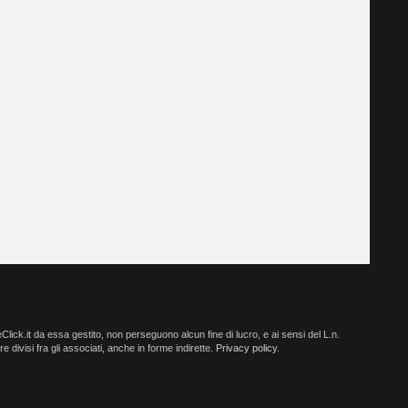
ick.it da essa gestito, non perseguono alcun fine di lucro, e ai sensi del L.n.
e divisi fra gli associati, anche in forme indirette.
Privacy policy
.