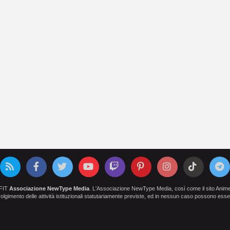
OFIT
Associazione NewType Media
. L'Associazione NewType Media, così come il sito AnimeCl
 svolgimento delle attività istituzionali statutariamente previste, ed in nessun caso possono esser