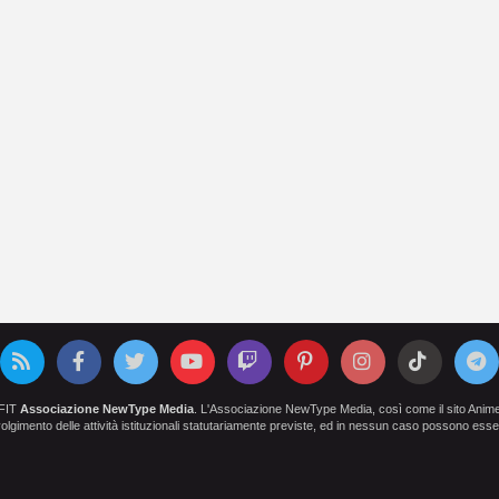
OFIT
Associazione NewType Media
. L'Associazione NewType Media, così come il sito AnimeCl
 svolgimento delle attività istituzionali statutariamente previste, ed in nessun caso possono esser