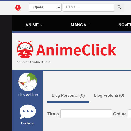
ANIME
MANGA
NOVE
SABATO 8 AGOSTO 2026
ningyo-hime
Blog Personali (
0
)
Blog Preferiti (
0
)
Titolo
Ordina
Bacheca