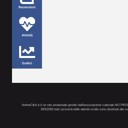
Recensioni
Attività
Grafici
AnimeClick.it è un sito amatoriale gestito dall'associazione culturale NO PR
383/2000 tutti i proventi delle attività svolte sono destinati allo