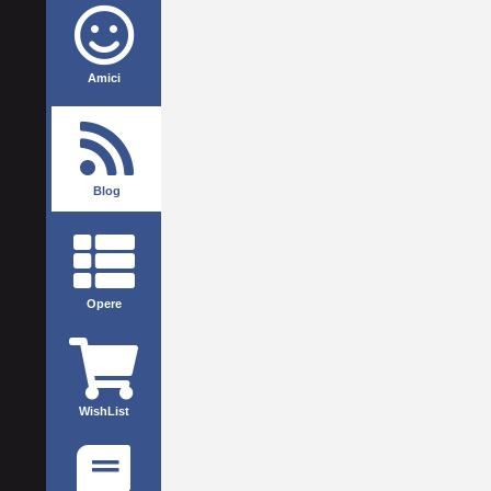
Amici
Blog
Opere
WishList