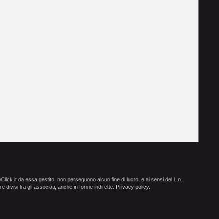
ick.it da essa gestito, non perseguono alcun fine di lucro, e ai sensi del L.n.
e divisi fra gli associati, anche in forme indirette.
Privacy policy
.