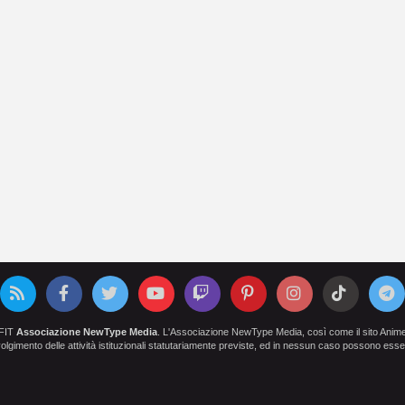
OFIT
Associazione NewType Media
. L'Associazione NewType Media, così come il sito AnimeCl
 svolgimento delle attività istituzionali statutariamente previste, ed in nessun caso possono esser