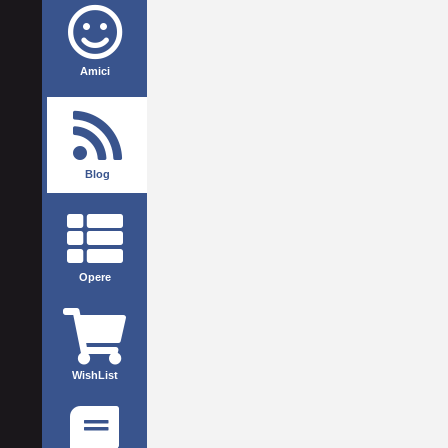
Amici
Blog
Opere
WishList