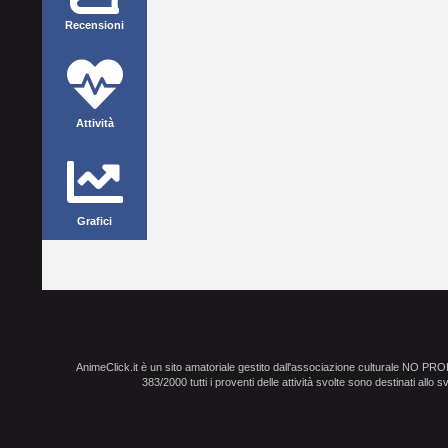
Recensioni
Attività
Grafici
AnimeClick.it è un sito amatoriale gestito dall'associazione culturale NO PR
383/2000 tutti i proventi delle attività svolte sono destinati allo