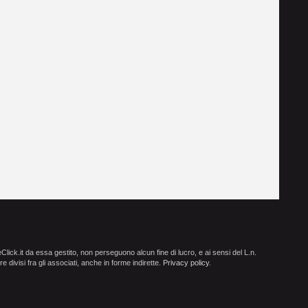
ick.it da essa gestito, non perseguono alcun fine di lucro, e ai sensi del L.n.
e divisi fra gli associati, anche in forme indirette.
Privacy policy
.