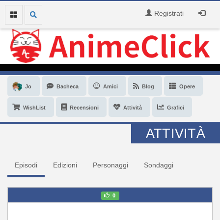
Registrati
Jo
Bacheca
Amici
Blog
Opere
WishList
Recensioni
Attività
Grafici
ATTIVITÀ
Episodi
Edizioni
Personaggi
Sondaggi
0