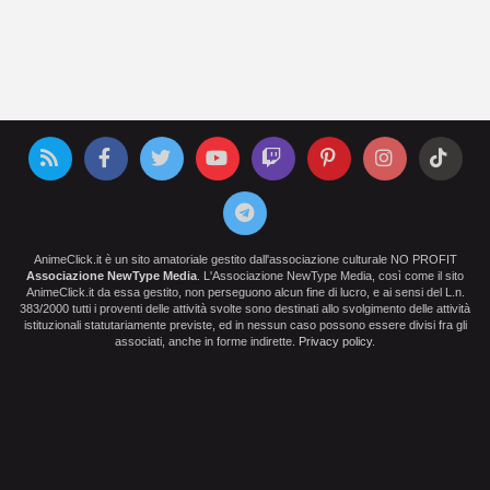
AnimeClick.it è un sito amatoriale gestito dall'associazione culturale NO PROFIT
Associazione NewType Media
. L'Associazione NewType Media, così come il sito
AnimeClick.it da essa gestito, non perseguono alcun fine di lucro, e ai sensi del L.n.
383/2000 tutti i proventi delle attività svolte sono destinati allo svolgimento delle attività
istituzionali statutariamente previste, ed in nessun caso possono essere divisi fra gli
associati, anche in forme indirette.
Privacy policy
.