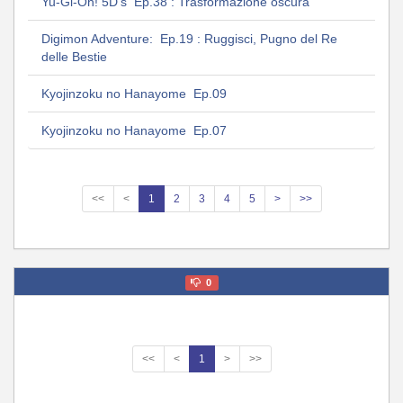
Yu-Gi-Oh! 5D's Ep.38 : Trasformazione oscura
Digimon Adventure: Ep.19 : Ruggisci, Pugno del Re
delle Bestie
Kyojinzoku no Hanayome Ep.09
Kyojinzoku no Hanayome Ep.07
<<
<
1
2
3
4
5
>
>>
0
<<
<
1
>
>>