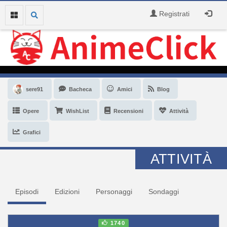
Registrati
sere91
Bacheca
Amici
Blog
Opere
WishList
Recensioni
Attività
Grafici
ATTIVITÀ
Episodi
Edizioni
Personaggi
Sondaggi
1740