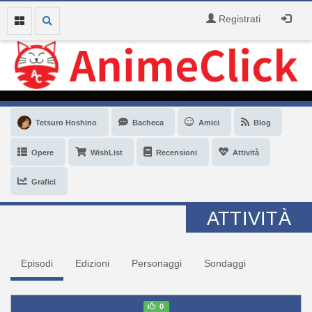
Registrati
Tetsuro Hoshino
Bacheca
Amici
Blog
Opere
WishList
Recensioni
Attività
Grafici
ATTIVITÀ
Episodi
Edizioni
Personaggi
Sondaggi
0