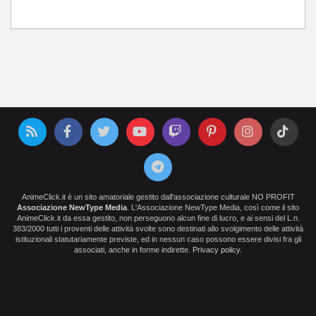
AnimeClick.it è un sito amatoriale gestito dall'associazione culturale NO PROFIT
Associazione NewType Media
. L'Associazione NewType Media, così come il sito
AnimeClick.it da essa gestito, non perseguono alcun fine di lucro, e ai sensi del L.n.
383/2000 tutti i proventi delle attività svolte sono destinati allo svolgimento delle attività
istituzionali statutariamente previste, ed in nessun caso possono essere divisi fra gli
associati, anche in forme indirette.
Privacy policy
.