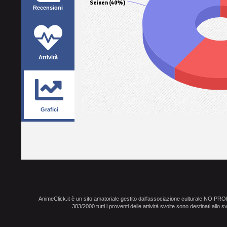
Seinen (40%)
Recensioni
Attività
Grafici
AnimeClick.it è un sito amatoriale gestito dall'associazione culturale NO PR
383/2000 tutti i proventi delle attività svolte sono destinati allo