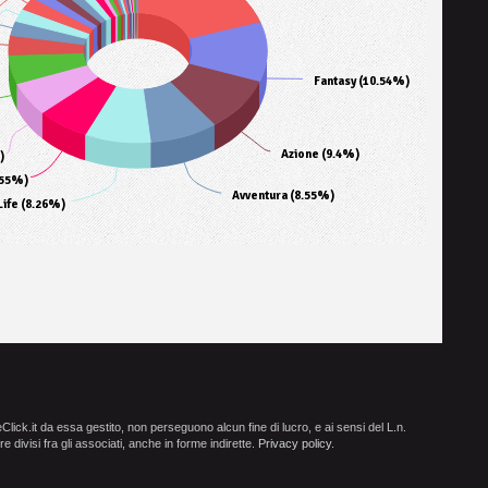
Fantasy (10.54%)
Azione (9.4%)
)
.55%)
Avventura (8.55%)
Life (8.26%)
ick.it da essa gestito, non perseguono alcun fine di lucro, e ai sensi del L.n.
e divisi fra gli associati, anche in forme indirette.
Privacy policy
.