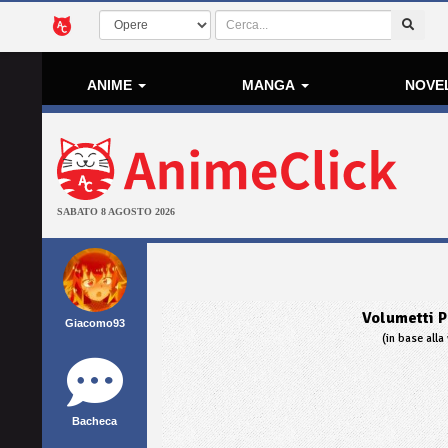
ANIME
MANGA
NOVE
SABATO 8 AGOSTO 2026
Volumetti P
Giacomo93
(in base alla 
Bacheca