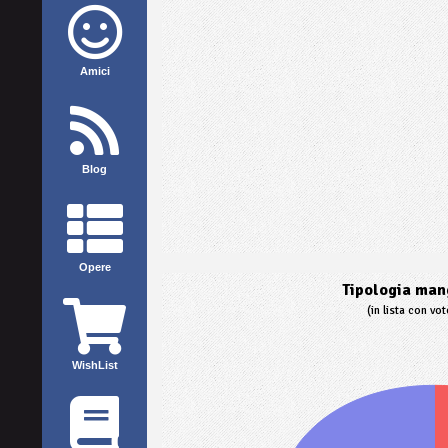
Amici
Blog
Opere
Tipologia mang
(in lista con vo
WishList