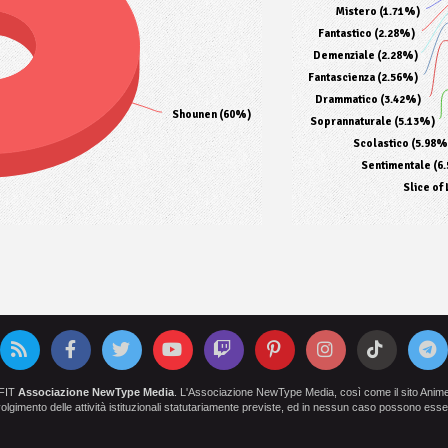
Mistero (1.71%)
Fantastico (2.28%)
Demenziale (2.28%)
Fantascienza (2.56%)
Drammatico (3.42%)
Shounen (60%)
Soprannaturale (5.13%)
Scolastico (5.98%
Sentimentale (6
Slice of 
OFIT
Associazione NewType Media
. L'Associazione NewType Media, così come il sito AnimeCl
 svolgimento delle attività istituzionali statutariamente previste, ed in nessun caso possono esser