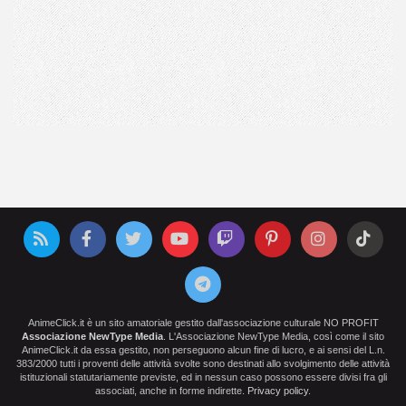
AnimeClick.it è un sito amatoriale gestito dall'associazione culturale NO PROFIT
Associazione NewType Media
. L'Associazione NewType Media, così come il sito
AnimeClick.it da essa gestito, non perseguono alcun fine di lucro, e ai sensi del L.n.
383/2000 tutti i proventi delle attività svolte sono destinati allo svolgimento delle attività
istituzionali statutariamente previste, ed in nessun caso possono essere divisi fra gli
associati, anche in forme indirette.
Privacy policy
.