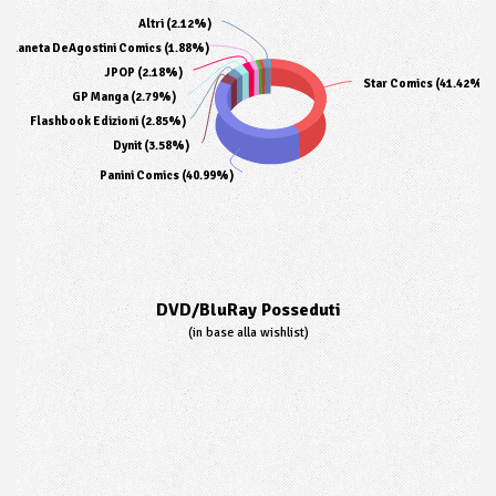
Altri (2.12%)
Planeta DeAgostini Comics (1.88%)
JPOP (2.18%)
Star Comics (41.42%)
GP Manga (2.79%)
Flashbook Edizioni (2.85%)
Dynit (3.58%)
Panini Comics (40.99%)
DVD/BluRay Posseduti
(in base alla wishlist)