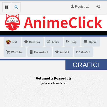
Registrati
sert
Bacheca
Amici
Blog
Opere
WishList
Recensioni
Attività
Grafici
GRAFICI
Volumetti Posseduti
(in base alla wishlist)