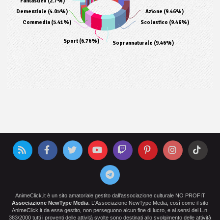
Fantastico (2.7%)
Demenziale (4.05%)
Azione (9.46%)
Commedia (5.41%)
Scolastico (9.46%)
Sport (6.76%)
Soprannaturale (9.46%)
AnimeClick.it è un sito amatoriale gestito dall'associazione culturale NO PROFIT
Associazione NewType Media
. L'Associazione NewType Media, così come il sito
AnimeClick.it da essa gestito, non perseguono alcun fine di lucro, e ai sensi del L.n.
383/2000 tutti i proventi delle attività svolte sono destinati allo svolgimento delle attività