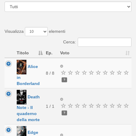
Visualizza
elementi
Cerca:
Titolo
Ep.
Voto
Alice
8 / 8
in
?
Borderland
Death
1 / 1
Note - Il
?
quaderno
della morte
Edge