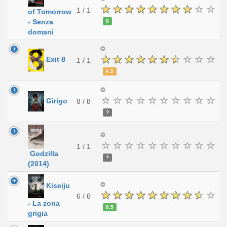
1 / 1
of Tomorrow
- Senza
8
domani
Exit 8
1 / 1
6.5
Girigo
8 / 8
?
1 / 1
Godzilla
?
(2014)
Kiseiju
6 / 6
- La zona
8.5
grigia