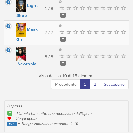
Light
1 / 8
Shop
?
Mask
7 / 7
Girl
?
8 / 8
?
Newtopia
Vista da 1 a 10 di 15 elementi
Precedente
1
2
Successivo
Legenda:
= L'utente ha scritto una recensione dell'opera
= Segui opera
= Range votazioni consentite: 1-10.
Voto