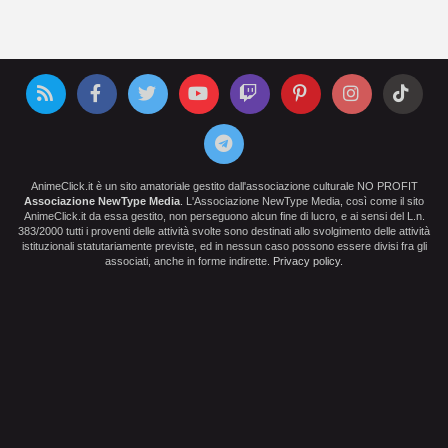
AnimeClick.it è un sito amatoriale gestito dall'associazione culturale NO PROFIT
Associazione NewType Media
. L'Associazione NewType Media, così come il sito
AnimeClick.it da essa gestito, non perseguono alcun fine di lucro, e ai sensi del L.n.
383/2000 tutti i proventi delle attività svolte sono destinati allo svolgimento delle attività
istituzionali statutariamente previste, ed in nessun caso possono essere divisi fra gli
associati, anche in forme indirette.
Privacy policy
.