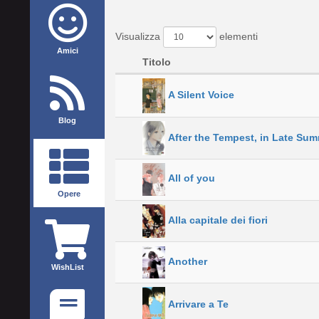
Visualizza
elementi
Amici
Titolo
A Silent Voice
Blog
After the Tempest, in Late Su
All of you
Opere
Alla capitale dei fiori
Another
WishList
Arrivare a Te