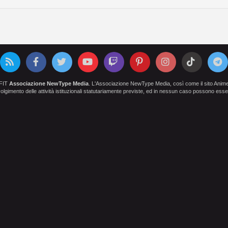
OFIT
Associazione NewType Media
. L'Associazione NewType Media, così come il sito AnimeCl
 svolgimento delle attività istituzionali statutariamente previste, ed in nessun caso possono esser