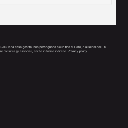
ick.it da essa gestito, non perseguono alcun fine di lucro, e ai sensi del L.n.
e divisi fra gli associati, anche in forme indirette.
Privacy policy
.