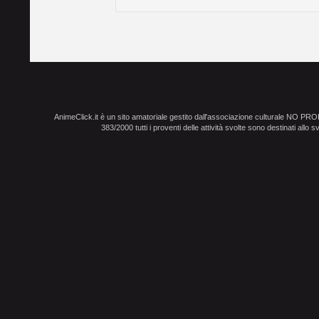
AnimeClick.it è un sito amatoriale gestito dall'associazione culturale NO PR
383/2000 tutti i proventi delle attività svolte sono destinati allo